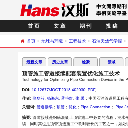
首 页
文 章
期 刊
投 稿
首页
地球与环境
工程技术
石油天然气学报
最新文章
历史文章
检索
领域
顶管施工管道接续配套装置优化施工技术
Technology for Optimizing Pipe Connection Device in the P
DOI:
10.12677/JOGT.2018.402030
,
PDF
,
作者:
张华芬
,
杨海东
,
蒋艳红
,
张 禹
：中国石油管道局工程有
关键词:
管道接续
；
顶管
；
优化
；
Pipe Connection
；
Pipe J
摘要:
管道接续是钢筋混凝土顶管施工中必要的流程，泥水
续，同时其也是顶管顶进施工中耗时较长的工艺之一，如处