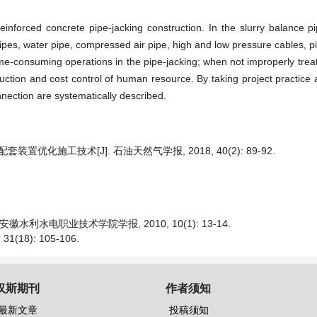
nforced concrete pipe-jacking construction. In the slurry balance pi
 pipes, water pipe, compressed air pipe, high and low pressure cables, 
me-consuming operations in the pipe-jacking; when not improperly treat
uction and cost control of human resource. By taking project practice
nection are systematically described.
置优化施工技术[J]. 石油天然气学报, 2018, 40(2): 89-92.
利水电职业技术学院学报, 2010, 10(1): 13-14.
18): 105-106.
汉斯期刊
作者须知
最新文章
投稿须知