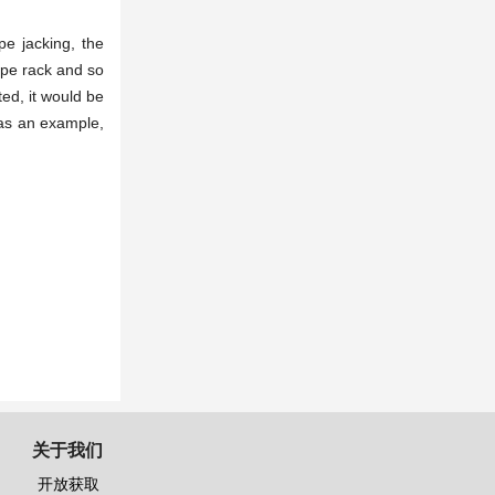
pe jacking, the
pipe rack and so
ed, it would be
 as an example,
关于我们
开放获取