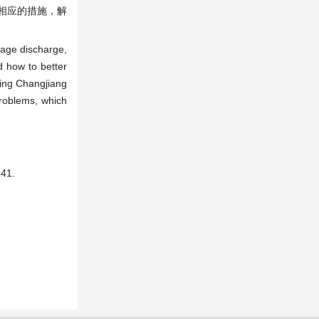
相应的措施，解
wage discharge,
d how to better
jing Changjiang
problems, which
41.