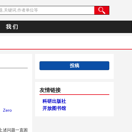
我 们
投稿
友情链接
科研出版社
开放图书馆
；
Zero
上述问题一直困