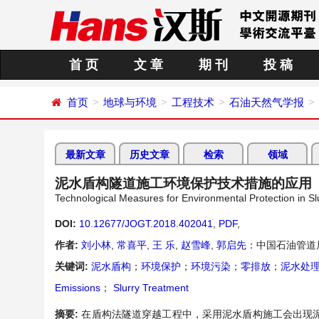
首 页
文 章
期 刊
投 稿
首页
地球与环境
工程技术
石油天然气学报
最新文章
历史文章
检索
领域
泥水盾构隧道施工环境保护技术措施的应用
Technological Measures for Environmental Protection in Sl
DOI:
10.12677/JOGT.2018.402041
,
PDF
,
作者:
刘小林
,
常喜平
,
王 乐
,
赵雪峰
,
郭启先
：中国石油管道
关键词:
泥水盾构
；
环境保护
；
环境污染
；
零排放
；
泥水处
Emissions
；
Slurry Treatment
摘要:
在盾构法隧道穿越工程中，采用泥水盾构施工会出现