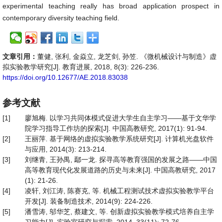
experimental teaching really has broad application prospect in
contemporary diversity teaching field.
文章引用：
董健, 张利, 金焱立, 龙芝剑, 孙笠. 《微机械设计与制造》虚
拟实验教学研究[J]. 教育进展, 2018, 8(3): 226-236.
https://doi.org/10.12677/AE.2018.83038
参考文献
[1]
廖旭梅. 以学习共同体模式促进大学生自主学习——基于文华学
院学习指导工作坊的探索[J]. 中国高教研究, 2017(1): 91-94.
[2]
王丽萍. 基于网络的虚拟实验教学系统研究[J]. 计算机光盘软件
与应用, 2014(3): 213-214.
[3]
刘继青, 王孙禺, 鄢一龙. 探寻高等教育强国的发展之路——中国
高等教育现代化发展道路的历史与未来[J]. 中国高教研究, 2017
(1): 21-26.
[4]
凌轩, 刘江涛, 陈赛克, 等. 机械工程测试技术虚拟实验教学平台
开发[J]. 装备制造技术, 2014(9): 224-226.
[5]
潘雪涛, 邬华芝, 蔡建文, 等. 创新虚拟实验教学模式培养自主学