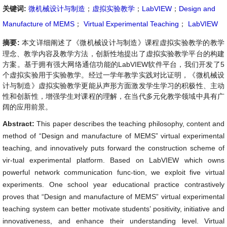
关键词:
微机械设计与制造
；
虚拟实验教学
；
LabVIEW
；
Design and
Manufacture of MEMS
；
Virtual Experimental Teaching
；
LabVIEW
摘要:
本文详细阐述了《微机械设计与制造》课程虚拟实验教学的教学
理念、教学内容及教学方法，创新性地提出了虚拟实验教学平台的构建
方案。基于拥有强大网络通信功能的LabVIEW软件平台，我们开发了5
个虚拟实验用于实验教学。经过一学年教学实践对比证明，《微机械设
计与制造》虚拟实验教学更能从声形方面激发学生学习的积极性、主动
性和创新性，增强学生对课程的理解，在当代多元化教学领域中具有广
阔的应用前景。
Abstract:
This paper describes the teaching philosophy, content and
method of “Design and manufacture of MEMS” virtual experimental
teaching, and innovatively puts forward the construction scheme of
vir-tual experimental platform. Based on LabVIEW which owns
powerful network communication func-tion, we exploit five virtual
experiments. One school year educational practice contrastively
proves that “Design and manufacture of MEMS” virtual experimental
teaching system can better motivate students’ positivity, initiative and
innovativeness, and enhance their understanding level. Virtual