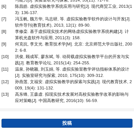
习能力[J]. 实验室研究与探索, 2014, 33(11): 72-76.
[6]
陈昌皓. 虚拟实验教学系统应用与研究[J]. 现代商贸工业, 2013(1
3): 136-137.
[7]
冯玉帆, 魏方华, 马志研, 等. 虚拟实验教学软件的设计与开发[J].
软件导刊(教育技术), 2013, 12(1): 89-90.
[8]
李修栾. 基于虚拟现实技术的网络虚拟实验教学系统构建[J]. 计
算机光盘软件与应用, 2011(3): 158.
[9]
何克抗, 李文光. 教育技术学[M]. 北京: 北京师范大学出版社, 200
2: 6-8.
[10]
洪俊, 顾成军, 廖东斌, 等. 动荷载虚拟实验教学平台的开发与实
践[J]. 教育教学论坛, 2015(14): 254-255.
[11]
温泉, 孙晓颖, 刘玉娟, 等. 虚拟实验室教学评估指标体系的设计
[J]. 实验室研究与探索, 2010, 175(10): 309-312.
[12]
孙燕莲, 文福安. 虚拟实验教学的探索与实践[J]. 现代教育技术, 2
009, 19(4): 131-132.
[13]
高东锋, 王森虚. 拟现实技术发展对高校实验教学改革的影响与
应对策略[J]. 中国高教研究, 2016(10): 56-59.
投稿