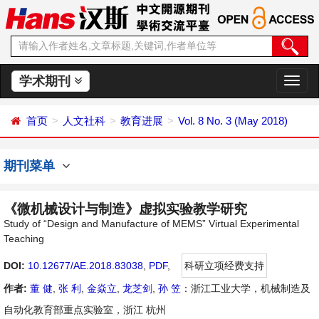
学术期刊
切
换
导
首页
人文社科
教育进展
Vol. 8 No. 3 (May 2018)
航
期刊菜单
《微机械设计与制造》虚拟实验教学研究
Study of “Design and Manufacture of MEMS” Virtual Experimental
Teaching
DOI:
10.12677/AE.2018.83038
,
PDF
,
科研立项经费支持
作者:
董 健
,
张 利
,
金焱立
,
龙芝剑
,
孙 笠
：浙江工业大学，机械制造及
自动化教育部重点实验室，浙江 杭州