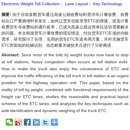
Electronic Weight Toll Collection
；
Lane Layout
；
Key Technology
摘要:
由于目前多数货车通过高速公路收费站时需停车计重收费，收费
站出口严重拥堵时有发生，如何让货车也能享受ETC的便捷，提高计重
收费货车在收费站的通行效率，已成为高速公路运营单位迫切需要解决
的问题。本文根据货车计重收费的现实情况，结合货车ETC车道的功能
需求，研究探讨了合理、实用的货车ETC车道布局方案，并对实施货车
ETC所面临的轮轴识别、动态称重关键技术点进行了分析阐述。
Abstract:
Since most of the tolls by weight trucks now have to stop
at toll stations, heavy congestion often occurs at toll station exits.
How to make the truck also enjoy the convenience of ETC and
improve the traffic efficiency of the toll truck in toll station is an urgent
problem for the highway operation unit. This paper, based on the
reality of toll by weight, combined with functional requirements of the
freight car ETC lanes, studies the reasonable and practical layout
scheme of the ETC lanes, and analyzes the key techniques such as
axle identification and dynamic weighing of the truck ETC.