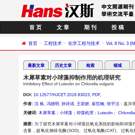
首 页
文 章
期 刊
投 稿
首页
工程技术
化学工程与技术
Vol. 8 No. 3 (
最新文章
历史文章
检索
领域
木犀草素对小球藻抑制作用的机理研究
Inhibitory Effect of Luteolin on Chlorella vulgaris
DOI:
10.12677/HJCET.2018.83023
,
PDF
,
作者:
沈 栋
,
冯德明
,
孙诗清
,
王碧娇
,
崔皙楠
,
张宇洁
：嘉兴
关键词:
木犀草素
；
小球藻
；
抑藻机理
；
Luteolin
；
Chlorella
摘要:
为了探究木犀草素对小球藻抗氧化系统的影响和抑藻作
含量，超氧化物歧化酶(SOD)、过氧化氢酶(CAT)、过