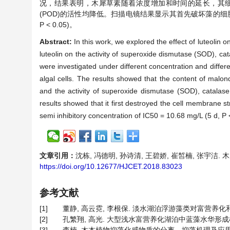
况，结果表明，木犀草素随着浓度增加和时间的延长，其细胞内
(POD)的活性均降低。扫描电镜结果显示其首先破坏藻的细胞膜结构
P < 0.05)。
Abstract:
In this work, we explored the effect of luteolin 
luteolin on the activity of superoxide dismutase (SOD), 
were investigated under different concentration and diffe
algal cells. The results showed that the content of malon
and the activity of superoxide dismutase (SOD), catala
results showed that it first destroyed the cell membrane str
semi inhibitory concentration of IC50 = 10.68 mg/L (5 d, P 
文章引用：
沈栋, 冯德明, 孙诗清, 王碧娇, 崔皙楠, 张宇洁. 木
https://doi.org/10.12677/HJCET.2018.83023
参考文献
[1]
董静, 高云霓, 李根保. 淡水湖泊浮游藻类对富营养化和气候变暖
[2]
孔繁翔, 高光. 大型浅水富营养化湖泊中蓝藻水华形成机理的思考[J