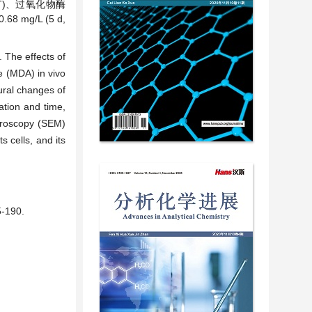
T)、过氧化物酶
g/L (5 d,
. The effects of
e (MDA) in vivo
ural changes of
ation and time,
croscopy (SEM)
s cells, and its
190.