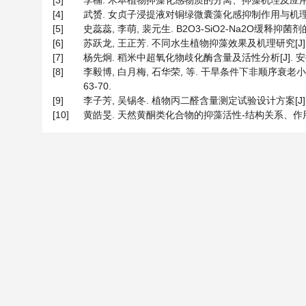
[3]
李楠. 木本植物抑藻化感物质的分离、抑藻机理及应用效果研究
[4]
武赟. 女贞子浸提液对铜绿微囊藻化感抑制作用与机理的研究[
[5]
史蕊蕊, 李萌, 裴元生. B2O3-SiO2-Na2O缓释抑菌剂的合
[6]
苏跃龙, 王正芳. 不同水生植物抑藻效果及机理研究[J]. 环境
[7]
杨先炯. 稻米中超氧化物歧化酶含量及活性分析[J]. 安徽农业科学
[8]
李毅博, 白月梅, 石华荣, 等. 干旱条件下非顺序衰老小
63-70.
[9]
李子芳, 吴锡冬. 植物丙二醛含量测定试验设计方案[J]. 天津农
[10]
黄皓旻. 天然黄酮类化合物的抑藻活性-结构关系、作用机制及