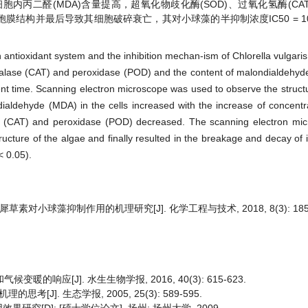
丙二醛(MDA)含量提高，超氧化物歧化酶(SOD)、过氧化氢酶(CA
并最后导致其细胞破碎衰亡，其对小球藻的半抑制浓度IC50 = 10.68 m
on antioxidant system and the inhibition mechan-ism of Chlorella vulgaris
catalase (CAT) and peroxidase (POD) and the content of malondialdehyd
rent time. Scanning electron microscope was used to observe the struct
dialdehyde (MDA) in the cells increased with the increase of concentr
se (CAT) and peroxidase (POD) decreased. The scanning electron mi
ucture of the algae and finally resulted in the breakage and decay of it
< 0.05).
犀草素对小球藻抑制作用的机理研究[J]. 化学工程与技术, 2018, 8(3): 185-
的响应[J]. 水生生物学报, 2016, 40(3): 615-623.
]. 生态学报, 2005, 25(3): 589-595.