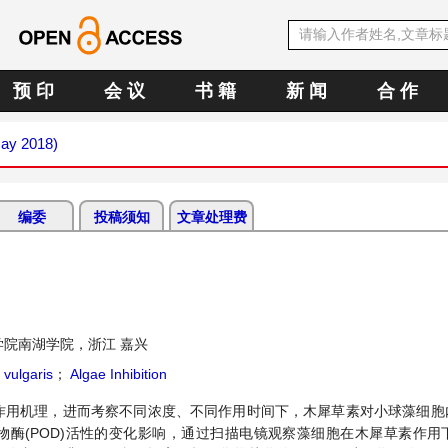
预 印
会 议
书 籍
新 闻
合 作
May 2018)
编委
投稿须知
文章处理费
学院南湖学院，浙江 嘉兴
 vulgaris
；
Algae Inhibition
用机理，进而考察不同浓度、不同作用时间下，木犀草素对小球藻细胞内丙
氧化物酶(POD)活性的变化影响，通过扫描电镜观察藻细胞在木犀草素作