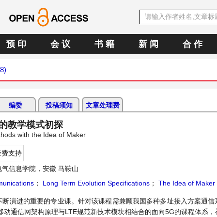
预 印
会 议
书 籍
新 闻
合 作
8)
编委
投稿须知
文章处理费
念的教学模式初探
hods with the Idea of Maker
经费支持
气信息学院，安徽 马鞍山
unications
；
Long Term Evolution Specifications
；
The Idea of Maker
不断演进的重要的专业课。针对该课程需兼顾我国多种多址接入方案通信
动通信网架构原理与LTE规范新技术模块相结合的面向5G的课程体系，