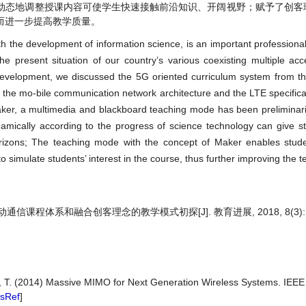
动态地调整授课内容可使学生快速接触前沿知识、开阔视野；赋予了创客
而进一步提高教学质量。
 the development of information science, is an important professional
e present situation of our country’s various coexisting multiple a
 development, we discussed the 5G oriented curriculum system from t
 of the mo-bile communication network architecture and the LTE specific
ker, a multimedia and blackboard teaching mode has been preliminari
namically according to the progress of science technology can give s
izons; The teaching mode with the concept of Maker enables studen
to simulate students’ interest in the course, thus further improving the t
通信课程体系和融合创客理念的教学模式初探[J]. 教育进展, 2018, 8(3): 3
ta, T. (2014) Massive MIMO for Next Generation Wireless Systems. IEE
sRef
]