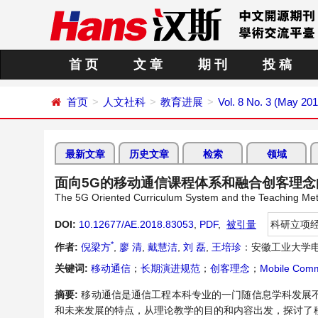
首 页
文 章
期 刊
投 稿
首页
人文社科
教育进展
Vol. 8 No. 3 (May 201
最新文章
历史文章
检索
领域
面向5G的移动通信课程体系和融合创客理
The 5G Oriented Curriculum System and the Teaching Met
DOI:
10.12677/AE.2018.83053
,
PDF
,
被引量
科研立项
*
作者:
倪梁方
,
廖 清
,
戴慧洁
,
刘 磊
,
王培珍
：安徽工业大学电
关键词:
移动通信
；
长期演进规范
；
创客理念
；
Mobile Comm
摘要:
移动通信是通信工程本科专业的一门随信息学科发展
和未来发展的特点，从理论教学的目的和内容出发，探讨了移