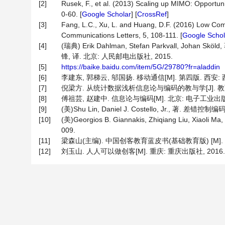
[2]
Rusek, F., et al. (2013) Scaling up MIMO: Opportun
0-60. [
Google Scholar
] [
CrossRef
]
[3]
Fang, L.C., Xu, L. and Huang, D.F. (2016) Low Co
Communications Letters, 5, 108-111. [
Google Schol
[4]
(瑞典) Erik Dahlman, Stefan Parkvall, Joha
锋, 译. 北京: 人民邮电出版社, 2015.
[5]
https://baike.baidu.com/item/5G/29780?fr=aladdin
[6]
李建东, 郭梯云, 邬国扬. 移动通信[M]. 第四版. 西安:
[7]
倪梁方. 从统计数据浅析信息论与编码的教与学[J]. 教育进展, 
[8]
傅祖芸, 赵建中. 信息论与编码[M]. 北京: 电子工业出版社
[9]
(美)Shu Lin, Daniel J. Costello, Jr., 著.
[10]
(美)Georgios B. Giannakis, Zhiqiang Liu, X
009.
[11]
梁森山(主编). 中国创客教育蓝皮书(基础教育版) [M]. 
[12]
刘玉山. 人人可以做创客[M]. 重庆: 重庆出版社, 2016.