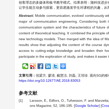
创客理念的多媒体和板书教学模式。结果表明：随科技进步
让学生能主动参与探索，更容易激发学生对课程的兴趣，从
Abstract:
Mobile communication, evolved continuously with
major of communication engineering. Considering both th
communication system and the characteristics of future
content of theoretical teaching. It combined the principle
new technology models. Then merged with the idea of Ma
results show that adjusting the content of the course dy
access to cutting-edge knowledge and broaden their hor
participate in the exploration of study, and makes it easier 
文章引用：
倪梁方, 廖清, 戴慧洁, 刘磊, 王培珍. 面向5G的移动
https://doi.org/10.12677/AE.2018.83053
参考文献
[1]
Larsson, E., Edfors, O., Tufvesson, F. and Marzet
ons Magazine, 52, 186-195. [
Google Scholar
] [
Cros