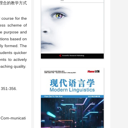
理念的教学方式
 course for the
ccess scheme of
he purpose and
ations based on
ly formed. The
tudents quicker
ts to actively
eaching quality.
51-356.
E Com-municati