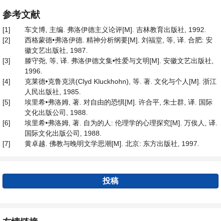
参考文献
[1]
车文博, 主编. 弗洛伊德主义论评[M]. 吉林教育出版社, 1992.
[2]
西格蒙德•弗洛伊德. 精神分析纲要[M]. 刘福堂, 等, 译. 合肥: 安
徽文艺出版社, 1987.
[3]
滕守尧, 等, 译. 弗洛伊德文集•性爱与文明[M]. 安徽文艺出版社,
1996.
[4]
克莱德•克鲁克洪(Clyd Kluckhohn), 等. 著. 文化与个人[M]. 浙江
人民出版社, 1985.
[5]
埃里希•弗洛姆, 著. 对自由的恐惧[M]. 许合平, 朱士群, 译. 国际
文化出版公司, 1988.
[6]
埃里希•弗洛姆, 著. 自为的人: 伦理学的心理探究[M]. 万俟人, 译.
国际文化出版公司, 1988.
[7]
黄卓越. 佛教与晚明文学思潮[M]. 北京: 东方出版社, 1997.
投稿