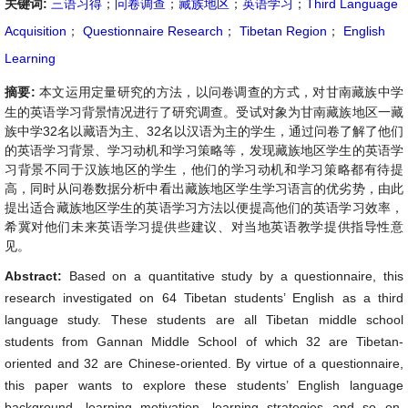
关键词:
三语习得
；
问卷调查
；
藏族地区
；
英语学习
；
Third Language
Acquisition
；
Questionnaire Research
；
Tibetan Region
；
English
Learning
摘要:
本文运用定量研究的方法，以问卷调查的方式，对甘南藏族中学
生的英语学习背景情况进行了研究调查。受试对象为甘南藏族地区一藏
族中学32名以藏语为主、32名以汉语为主的学生，通过问卷了解了他们
的英语学习背景、学习动机和学习策略等，发现藏族地区学生的英语学
习背景不同于汉族地区的学生，他们的学习动机和学习策略都有待提
高，同时从问卷数据分析中看出藏族地区学生学习语言的优劣势，由此
提出适合藏族地区学生的英语学习方法以便提高他们的英语学习效率，
希冀对他们未来英语学习提供些建议、对当地英语教学提供指导性意
见。
Abstract:
Based on a quantitative study by a questionnaire, this
research investigated on 64 Tibetan students’ English as a third
language study. These students are all Tibetan middle school
students from Gannan Middle School of which 32 are Tibetan-
oriented and 32 are Chinese-oriented. By virtue of a questionnaire,
this paper wants to explore these students’ English language
background, learning motivation, learning strategies and so on,