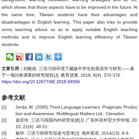
which shows that those aspects have to be improved in the future. At
the same time, Tibetan students have their advantages and
disadvantages in English learning. This paper also tries to provide
some teaching advice so as to apply suitable English teaching
methods and to improve English learning efficiency of Tibetan
students.
文章引用：
刘晓燕. 三语习得环境下藏族中学生的英语学习研究——基
于一项问卷调查的研究报告[J]. 教育进展, 2018, 8(4): 370-376.
https://doi.org/10.12677/AE.2018.84056
参考文献
[1]
Jorda, M. (2005) Third Language Learners: Pragmatic Produc
tion and Awareness. Multilingual Matters Ltd., Clevedon.
[2]
袁庆玲. 三语习得国内外研究综述[J]. 广东外语外贸大学学报, 20
10, 21(6): 48-51.
[3]
杨华. 三语习得研究综述与思考[J]. 海外英语, 2014(13): 8-9.