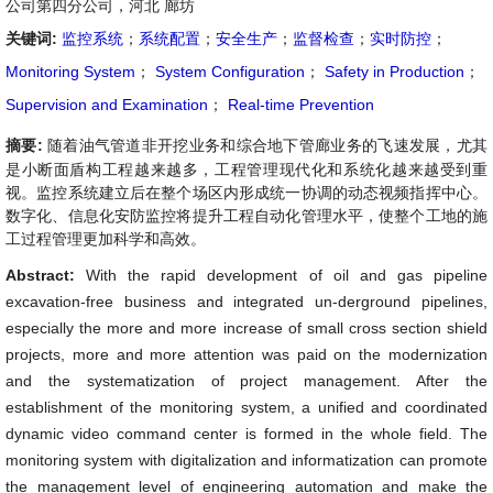
公司第四分公司，河北 廊坊
关键词:
监控系统
；
系统配置
；
安全生产
；
监督检查
；
实时防控
；
Monitoring System
；
System Configuration
；
Safety in Production
；
Supervision and Examination
；
Real-time Prevention
摘要:
随着油气管道非开挖业务和综合地下管廊业务的飞速发展，尤其
是小断面盾构工程越来越多，工程管理现代化和系统化越来越受到重
视。监控系统建立后在整个场区内形成统一协调的动态视频指挥中心。
数字化、信息化安防监控将提升工程自动化管理水平，使整个工地的施
工过程管理更加科学和高效。
Abstract:
With the rapid development of oil and gas pipeline
excavation-free business and integrated un-derground pipelines,
especially the more and more increase of small cross section shield
projects, more and more attention was paid on the modernization
and the systematization of project management. After the
establishment of the monitoring system, a unified and coordinated
dynamic video command center is formed in the whole field. The
monitoring system with digitalization and informatization can promote
the management level of engineering automation and make the