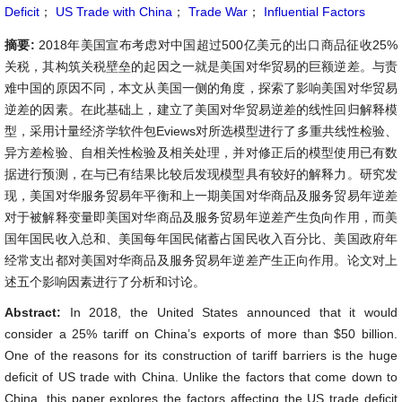
Deficit
；
US Trade with China
；
Trade War
；
Influential Factors
摘要:
2018年美国宣布考虑对中国超过500亿美元的出口商品征收25%
关税，其构筑关税壁垒的起因之一就是美国对华贸易的巨额逆差。与责
难中国的原因不同，本文从美国一侧的角度，探索了影响美国对华贸易
逆差的因素。在此基础上，建立了美国对华贸易逆差的线性回归解释模
型，采用计量经济学软件包Eviews对所选模型进行了多重共线性检验、
异方差检验、自相关性检验及相关处理，并对修正后的模型使用已有数
据进行预测，在与已有结果比较后发现模型具有较好的解释力。研究发
现，美国对华服务贸易年平衡和上一期美国对华商品及服务贸易年逆差
对于被解释变量即美国对华商品及服务贸易年逆差产生负向作用，而美
国年国民收入总和、美国每年国民储蓄占国民收入百分比、美国政府年
经常支出都对美国对华商品及服务贸易年逆差产生正向作用。论文对上
述五个影响因素进行了分析和讨论。
Abstract:
In 2018, the United States announced that it would
consider a 25% tariff on China’s exports of more than $50 billion.
One of the reasons for its construction of tariff barriers is the huge
deficit of US trade with China. Unlike the factors that come down to
China, this paper explores the factors affecting the US trade deficit