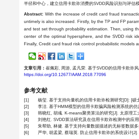
半径和中心，建立信用卡欺诈消费的SVDD风险识别与评估
Abstract:
With the increase of credit card fraud transac
untimely is also increased. Firstly, by the TP and FP para
and test set through probability estimation. Then, using t
center of the optimal hypersphere, and the SVDD risk ide
Finally, Credit card fraud risk control probabilistic model
文章引用：
崔佩彩, 周游, 孟凡荣. 基于SVDD的信用卡欺诈风险检测与
https://doi.org/10.12677/AAM.2018.77096
参考文献
[1]
杨玺. 基于支持向量机的信用卡欺诈检测研究[D]: [硕士学
[2]
李洁. 基于HMM模型的信用卡欺骗风险检测系统的仿真分析[
[3]
韩晓红, 胡彧. K-means聚类算法的研究[J]. 太原理工大学学报
[4]
刘艳红. SVDD算法研究及在信用卡欺诈检测中的应用[D]: 
[5]
朱帮助, 林健. 基于支持向量数据描述的无标签数据多类分类[J].
[6]
严华, 胡孟梁, 蔡瑞英. 防止信用卡欺诈的系统设计[J]. 微计算