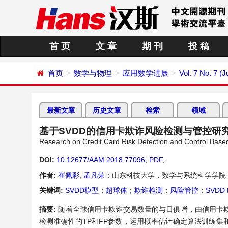
首 页
文 章
期 刊
投 稿
首页
数学与物理
应用数学进展
Vol. 7 No. 7 (J
最新文章
历史文章
检索
领域
基于SVDD的信用卡欺诈风险检测与管控研
Research on Credit Card Risk Detection and Control Bas
DOI:
10.12677/AAM.2018.77096
,
PDF
,
作者:
崔佩彩
,
孟凡荣
：山东科技大学，数学与系统科学学院
关键词:
SVDD模型
；
超球体
；
欺诈检测
；
风险管控
；
SVDD 
摘要:
随着全球信用卡欺诈交易数量的与日俱增，由信用卡
检测准确性的TP和FP参数，运用概率估计确定算法训练