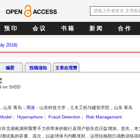
预 印
会 议
书 籍
新 闻
合 作
uly 2018)
编委
投稿须知
文章处理费
究
ed on SVDD
，山东 青岛；
周游
：山东科技大学，土木工程与建筑学院，山东 青岛
Model
；
Hypersphere
；
Fraud Detection
；
Risk Management
欺诈交易检测和预警不力所带来的银行及用户损失也日益增加。首先，本
集和测试集的容量。其次，以超球体为判断准则，运用拉格朗日函数训练得