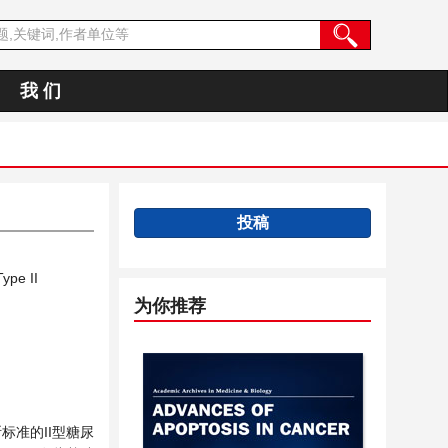
我 们
投稿
ype II
为你推荐
准的II型糖尿