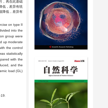
月，再在此基础
值降低，差异有统
TG值降低，差异有
cise on type II
ivided into the
tion group were
hed up moderate
ith the control
s statistically
mpared with the
duced, and the
cemic load (GL)
19.