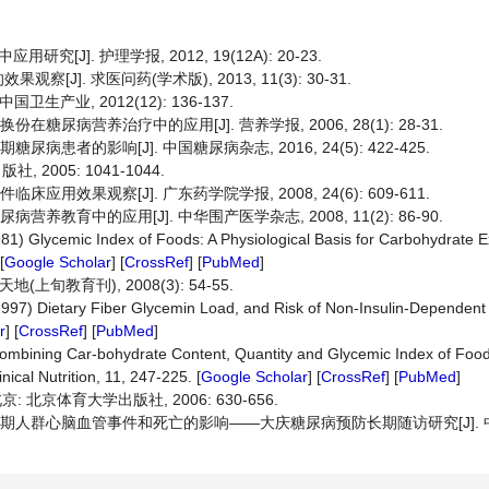
]. 护理学报, 2012, 19(12A): 20-23.
. 求医问药(学术版), 2013, 11(3): 30-31.
产业, 2012(12): 136-137.
糖尿病营养治疗中的应用[J]. 营养学报, 2006, 28(1): 28-31.
患者的影响[J]. 中国糖尿病杂志, 2016, 24(5): 422-425.
 2005: 1041-1044.
用效果观察[J]. 广东药学院学报, 2008, 24(6): 609-611.
养教育中的应用[J]. 中华围产医学杂志, 2008, 11(2): 86-90.
(1981) Glycemic Index of Foods: A Physiological Basis for Carbohydrate
[
Google Scholar
] [
CrossRef
] [
PubMed
]
旬教育刊), 2008(3): 54-55.
(1997) Dietary Fiber Glycemin Load, and Risk of Non-Insulin-Dependent 
r
] [
CrossRef
] [
PubMed
]
ombining Car-bohydrate Content, Quantity and Glycemic Index of Foods
ical Nutrition, 11, 247-225. [
Google Scholar
] [
CrossRef
] [
PubMed
]
 北京体育大学出版社, 2006: 630-656.
病前期人群心脑血管事件和死亡的影响——大庆糖尿病预防长期随访研究[J]. 