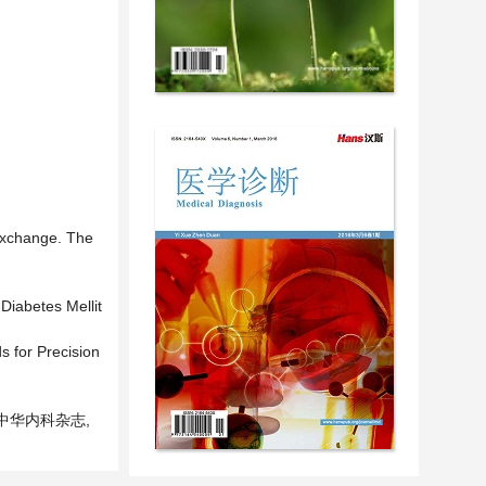
 Exchange. The
Diabetes Mellit
 for Precision
中华内科杂志,