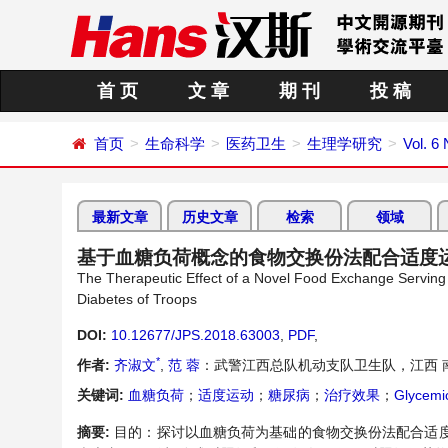
首 页
文 章
期 刊
投 稿
首页
生命科学
医药卫生
生理学研究
Vol. 6
最新文章
历史文章
检索
领域
基于血糖负荷概念的食物交换份法配合适度运
The Therapeutic Effect of a Novel Food Exchange Servin
Diabetes of Troops
DOI:
10.12677/JPS.2018.63003
,
PDF
,
*
作者:
齐淑文
,
范 蓉
：武警江西总队机动支队卫生队，江西 
关键词:
血糖负荷
；
适度运动
；
糖尿病
；
治疗效果
；
Glycemi
摘要:
目的：探讨以血糖负荷为基础的食物交换份法配合适度