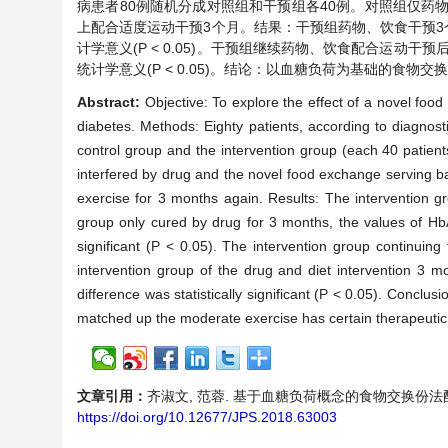
病患者80例随机分成对照组和干预组各40例。对照组仅药
上配合适度运动干预3个月。结果：干预组药物、饮食干预3个月与
计学意义(P < 0.05)。干预组继续药物、饮食配合运动干预后
统计学意义(P < 0.05)。结论：以血糖负荷为基础的食
Abstract:
Objective: To explore the effect of a novel fo
diabetes. Methods: Eighty patients, according to diagnosti
control group and the intervention group (each 40 patien
interfered by drug and the novel food exchange serving 
exercise for 3 months again. Results: The intervention g
group only cured by drug for 3 months, the values of Hb
significant (P < 0.05). The intervention group continuin
intervention group of the drug and diet intervention 3
difference was statistically significant (P < 0.05). Conc
matched up the moderate exercise has certain therapeutic e
文章引用：
齐淑文, 范蓉. 基于血糖负荷概念的食物交换份法配合适度
https://doi.org/10.12677/JPS.2018.63003