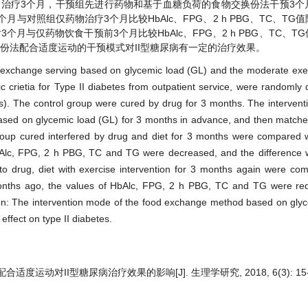
物治疗3个月，干预组先进行药物和基于血糖负荷的食物交换份法干预3个
对照组仅药物治疗3个月比较HbAlc、FPG、2 h PBG、TC、TG
3个月与仅药物饮食干预前3个月比较HbAlc、FPG、2 h PBG、TC、
物交换份法配合适度运动的干预模式对II型糖尿病有一定的治疗效果。
od exchange serving based on glycemic load (GL) and the moderate exer
c crietia for Type II diabetes from outpatient service, were randomly d
ts). The control group were cured by drug for 3 months. The interven
based on glycemic load (GL) for 3 months in advance, and then matc
roup cured interfered by drug and diet for 3 months were compared w
Alc, FPG, 2 h PBG, TC and TG were decreased, and the difference wa
g to drug, diet with exercise intervention for 3 months again were co
 months ago, the values of HbAlc, FPG, 2 h PBG, TC and TG were re
lusion: The intervention mode of the food exchange method based on gly
ffect on type II diabetes.
运动对II型糖尿病治疗效果的影响[J]. 生理学研究, 2018, 6(3): 15-