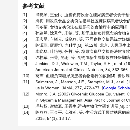
参考文献
[1]
熊晓琴, 王爱民. 血糖负荷饮食在糖尿病患者饮食干预中应用研究[J
[2]
冯梅. 用改良食品交换份法指导社区糖尿病患者饮食的效果观察[J]
[3]
闫冬菊. 食物交换份法在糖尿病饮食治疗中的应用[J]. 中国卫生
[4]
孙建琴, 沈秀华, 宋敏, 等. 基于血糖负荷概念的食物交换份在
[5]
王宏星, 卞晓云, 成晓燕, 等. 不同食物交换系统对妊娠期糖尿病
[6]
陈灏珠, 廖履坦. 内科学[M]. 第12版. 北京: 人民卫生出版社,
[7]
李晓华, 叶艳彬, 任哲, 等. 糖尿病食品交换份法饮食软件临床应
[8]
谭桂军, 张菁, 吴珊, 等. 食物血糖生成指数在妊娠期糖尿病营
[9]
Jenkins, D.J., Wolewen, T.M., Taylor, R.H., et al. 
American Journal of Clinical Nutrition, 34, 362-366. 
[10]
葛声. 血糖负荷糖尿病患者食物选择的依据[J]. 糖尿病天地(上
[11]
Salmeron, J., Manson, J.E., Stampfer, M.J., et al. 
us in Women. JAMA, 277, 472-477. [
Google Schola
[12]
Monro, J.A. (2002) Glycemic Glucose Equivalent: C
in Glycemia Management. Asia Pacific Journal of Clin
[13]
冯炜权, 谢敏豪. 王香生.运动生物化学研究进展[M]. 北京:
[14]
陈燕燕, 王金平, 安雅莉, 等. 生活方式干预对糖尿
2015, 54(1): 13-17.