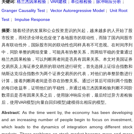
关键词:
格兰杰因果检验
；
VAR建模
；
单位根检验
；
脉冲响应分析
；
Granger Causality Test
；
Vector Autoregressive Model
；
Unit Root
Test
；
Impulse Response
摘要:
随着经济的发展和公众投资意识的兴起，越来越多的人开始了股
市投资，而经济全球化也促使了各地股市的联动性，而除了国内间股市
具有联动性外，国际股市间的联动性也同样具有不可忽视。在时间序列
中，同阶单整的两组变量，可能具有协整关系，而两组平稳的变量通过
格兰杰因果检验，可以判断两者间是否具有因果关系。本文对美国证券
交易所及上海证券交易所的联动性进行研究，首先选择上证综合指数和
纳斯达克综合指数作为两个证券交易所的代表，对他们的单整阶数进行
计算，接着判断两者间是否存在协整关系。通过计算后可得到两个指数
的每日收益率，证明他们的平稳性，并通过格兰杰因果检验判断不同阶
数滞后是否有因果关系之后，使用脉冲响应分析，最后经过异方差检验
后，使用VAR模型(向量自回归模型)建模得出相应的模型。
Abstract:
As the time went by, the economy has been developing
and an increasing number of people begin to focus on investment,
which leads to the dynamics of integration among different stock