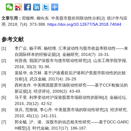
文章引用：
郑馥晔, 柳向东. 中美股市股价间联动性分析[J]. 统计学与应
用, 2018, 7(4): 373-388.
https://doi.org/10.12677/SA.2018.74044
参考文献
[1]
李广众, 杨子晖, 杨铠维. 汇率波动性与股市收益率联动性——来
自国际样本的经验证据[J]. 金融研究, 2014(7): 16-31.
[2]
何苏燕. 我国沪深股市与债市联动性研究[J]. 山东工商学院学报,
2016, 30(3): 91-96.
[3]
裴延华, 余万林. 基于沪港通前后沪港和沪美股市联动性的比较
分析[J]. 武汉金融, 2017(4): 26-29.
[4]
西村友作. 中美两国股票市场联动性研究——基于CCF检验法的
新证据[J]. 经济评论, 2009(2): 43-49.
[5]
马千里. 利率变动对沪深港股票市场联动性的影响[J]. 金融论坛,
2015, 20(12): 42-52.
[6]
张兵, 范致镇, 李心丹. 中美股票市场的联动性研究[J]. 经济研究,
2010, 45(11): 141-151.
[7]
郭全毓. 沪、港、深股市的动态相关性研究——基于DCC-GARC
H模型[J]. 时代金融, 2017(17): 186-187.