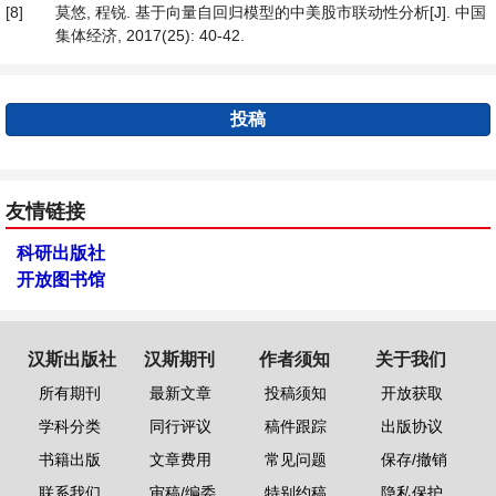
[8]
莫悠, 程锐. 基于向量自回归模型的中美股市联动性分析[J]. 中国
集体经济, 2017(25): 40-42.
投稿
友情链接
科研出版社
开放图书馆
汉斯出版社
汉斯期刊
作者须知
关于我们
所有期刊
最新文章
投稿须知
开放获取
学科分类
同行评议
稿件跟踪
出版协议
书籍出版
文章费用
常见问题
保存/撤销
联系我们
审稿/编委
特别约稿
隐私保护