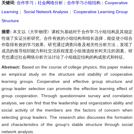
关键词:
合作学习
；
社会网络分析
；
合作学习小组结构
；
Cooperative
Learning
；
Social Network Analysis
；
Cooperative Learning Group
Structure
摘要:
本文以《大学物理》课程为基础对于合作学习小组结构及其稳定
性做了实证分析研究。合作有效的小组结构和组长选择，能促使小组合
作取得有效的学习效果。研究通过调查问卷及相关性分析方法，发现了
成员的领导组织能力和社交活跃程度是小组推选组长时关注的因素。研
究也通过社会网络分析方法讨论了小组稳定结构的构成形式和特征。
Abstract:
Based on the course of college physics, this paper makes
an empirical study on the structure and stability of cooperative
learning groups. Cooperative and effective group structure and
group leader selection can promote the effective learning effect of
group cooperation. Through questionnaire survey and correlation
analysis, we can find that the leadership and organization ability and
social activity of the members are the factors of concern when
selecting group leaders. The research also discusses the formation
and characteristics of the group's stable structure through social
network analysis.