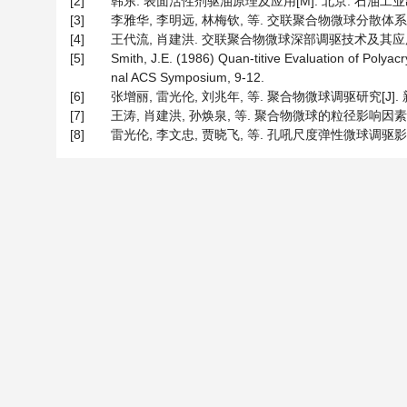
[2]
韩东. 表面活性剂驱油原理及应用[M]. 北京: 石油工业出版社,
[3]
李雅华, 李明远, 林梅钦, 等. 交联聚合物微球分散体系的流变性
[4]
王代流, 肖建洪. 交联聚合物微球深部调驱技术及其应用[J]. 
[5]
Smith, J.E. (1986) Quan-titive Evaluation of Polya
nal ACS Symposium, 9-12.
[6]
张增丽, 雷光伦, 刘兆年, 等. 聚合物微球调驱研究[J]. 新疆石油
[7]
王涛, 肖建洪, 孙焕泉, 等. 聚合物微球的粒径影响因素及封堵特
[8]
雷光伦, 李文忠, 贾晓飞, 等. 孔吼尺度弹性微球调驱影响因素[