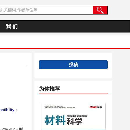
我 们
投稿
为你推荐
tibility
；
%~0.4%时，