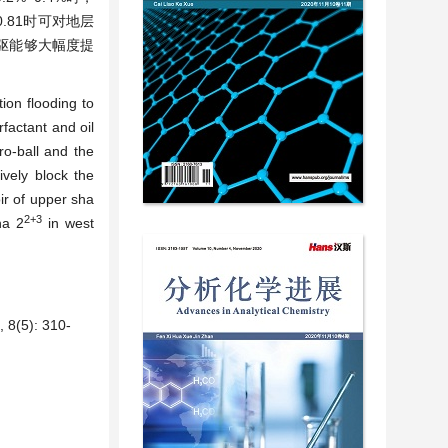
.81时可对地层
驱能够大幅度提
ion flooding to
actant and oil
ro-ball and the
ively block the
oir of upper sha
2+3
ha 2
in west
5): 310-