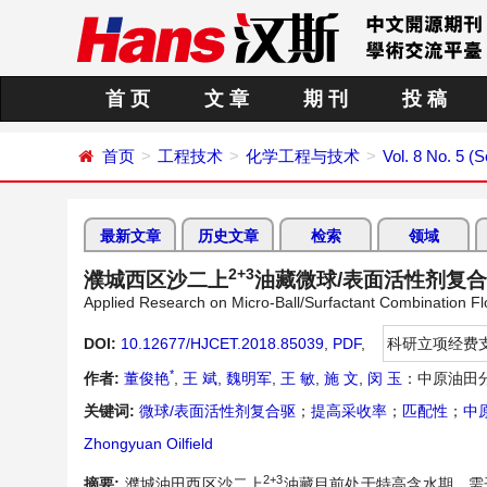
首 页
文 章
期 刊
投 稿
首页
工程技术
化学工程与技术
Vol. 8 No. 5 (
最新文章
历史文章
检索
领域
2+3
濮城西区沙二上
油藏微球/表面活性剂复
Applied Research on Micro-Ball/Surfactant Combination Fl
DOI:
10.12677/HJCET.2018.85039
,
PDF
,
科研立项经费
*
作者:
董俊艳
,
王 斌
,
魏明军
,
王 敏
,
施 文
,
闵 玉
：中原油田
关键词:
微球/表面活性剂复合驱
；
提高采收率
；
匹配性
；
中
Zhongyuan Oilfield
2+3
摘要:
濮城油田西区沙二上
油藏目前处于特高含水期，需开