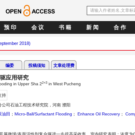
预 印
会 议
书 籍
新 闻
合 作
September 2018)
编委
投稿须知
文章处理费
合驱应用研究
2+3
ooding in Upper Sha 2
in West Pucheng
支持
分公司石油工程技术研究院，河南 濮阳
原油田
；
Micro-Ball/Surfactant Flooding
；
Enhance Oil Recovery
；
Compa
展微球/表面活性剂复合驱进一步提高采收率。室内研究表明：浓度为0.2