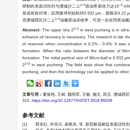
2+3
−3
研制的表面活性剂与濮城沙二上
原油界面张力达10
mN
形成有效封堵；应用微球初始粒径0.932 μm，膨胀后4.22
2+3
高濮城西区沙二上
油藏原油采收率，可进一步在同类油藏
2+3
Abstract:
The upper sha 2
in west pucheng is in ultra
enhance oil recovery is necessary. The research in lab sho
of reservoir when concentration is 0.2% - 0.4%. It was s
formation. When the ratio between the diameter of Micro-
formation. The initial partical size of Micro-ball is 0.932
2+3
2
in west pucheng. The field tests show that combinat
pucheng, and then this technology can be applied to other si
文章引用：
董俊艳, 王斌, 魏明军, 王敏, 施文, 闵玉. 濮城西
315.
https://doi.org/10.12677/HJCET.2018.85039
参考文献
[1]
郭东红, 辛浩川, 崔晓东, 等. 新型耐温耐盐表面活性剂驱油体