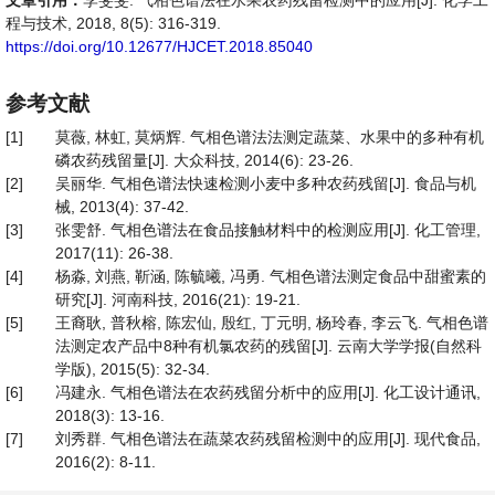
文章引用：
李斐斐. 气相色谱法在水果农药残留检测中的应用[J]. 化学工
程与技术, 2018, 8(5): 316-319.
https://doi.org/10.12677/HJCET.2018.85040
参考文献
[1]
莫薇, 林虹, 莫炳辉. 气相色谱法法测定蔬菜、水果中的多种有机
磷农药残留量[J]. 大众科技, 2014(6): 23-26.
[2]
吴丽华. 气相色谱法快速检测小麦中多种农药残留[J]. 食品与机
械, 2013(4): 37-42.
[3]
张雯舒. 气相色谱法在食品接触材料中的检测应用[J]. 化工管理,
2017(11): 26-38.
[4]
杨淼, 刘燕, 靳涵, 陈毓曦, 冯勇. 气相色谱法测定食品中甜蜜素的
研究[J]. 河南科技, 2016(21): 19-21.
[5]
王裔耿, 普秋榕, 陈宏仙, 殷红, 丁元明, 杨玲春, 李云飞. 气相色谱
法测定农产品中8种有机氯农药的残留[J]. 云南大学学报(自然科
学版), 2015(5): 32-34.
[6]
冯建永. 气相色谱法在农药残留分析中的应用[J]. 化工设计通讯,
2018(3): 13-16.
[7]
刘秀群. 气相色谱法在蔬菜农药残留检测中的应用[J]. 现代食品,
2016(2): 8-11.