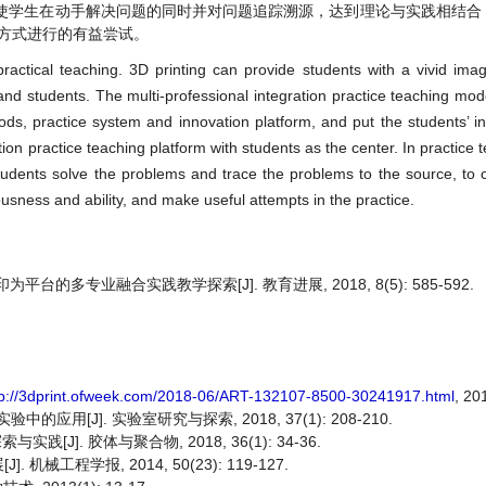
使学生在动手解决问题的同时并对问题追踪溯源，达到理论与实践相结合
方式进行的有益尝试。
practical teaching. 3D printing can provide students with a vivid imag
and students. The multi-professional integration practice teaching m
s, practice system and innovation platform, and put the students’ inn
ation practice teaching platform with students as the center. In practice t
tudents solve the problems and trace the problems to the source, to
ousness and ability, and make useful attempts in the practice.
为平台的多专业融合实践教学探索[J]. 教育进展, 2018, 8(5): 585-592.
tp://3dprint.ofweek.com/2018-06/ART-132107-8500-30241917.html
, 20
用[J]. 实验室研究与探索, 2018, 37(1): 208-210.
]. 胶体与聚合物, 2018, 36(1): 34-36.
机械工程学报, 2014, 50(23): 119-127.