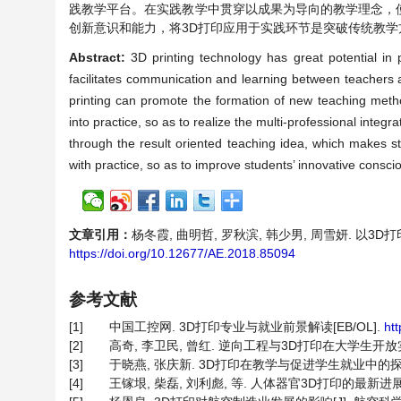
践教学平台。在实践教学中贯穿以成果为导向的教学理念，
创新意识和能力，将3D打印应用于实践环节是突破传统教学
Abstract:
3D printing technology has great potential in 
facilitates communication and learning between teachers 
printing can promote the formation of new teaching method
into practice, so as to realize the multi-professional integr
through the result oriented teaching idea, which makes s
with practice, so as to improve students’ innovative consci
文章引用：
杨冬霞, 曲明哲, 罗秋滨, 韩少男, 周雪妍. 以3D打印
https://doi.org/10.12677/AE.2018.85094
参考文献
[1]
中国工控网. 3D打印专业与就业前景解读[EB/OL].
ht
[2]
高奇, 李卫民, 曾红. 逆向工程与3D打印在大学生开放实验中的应
[3]
于晓燕, 张庆新. 3D打印在教学与促进学生就业中的探索与实践[J
[4]
王镓垠, 柴磊, 刘利彪, 等. 人体器官3D打印的最新进展[J]. 