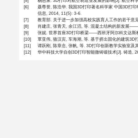
[5]
杨恩泉. 3D打印对航空制造业发展的影响[J]. 航空科学技术, 
[6]
聂尊誉, 陈浩华. 我国3D打印著名科学家 中国3D打
信息, 2014, 11(5): 3-6.
[7]
教育部. 关于进一步加强高校实践育人工作的若干意见[Z]. 
[8]
肖建庄, 张青天, 余江滔, 等. 混凝土结构的新发展——组合混凝
[9]
张妮. 世界首座3D打印桥梁——西班牙阿尔科文达斯桥[J]. 世界
[10]
覃亚伟, 骆汉宾, 车海潮, 等. 基于挤出固化的建筑3D打印装
[11]
谭跃刚, 陈章念, 张帆, 等. 3D打印创新教学实验室及其应用[J
[12]
华中科技大学自创3D打印智能微铸锻技术[J]. 铸造, 2016(