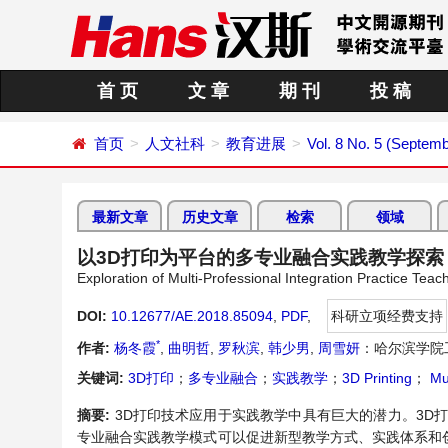
首 页
文 章
期 刊
投 稿
首页
人文社科
教育进展
Vol. 8 No. 5 (Septem
最新文章
历史文章
检索
领域
以3D打印为平台的多专业融合实践教学探索
Exploration of Multi-Professional Integration Practice Tea
DOI:
10.12677/AE.2018.85094
,
PDF
,
科研立项经费支持
*
作者:
杨冬霞
,
曲明哲
,
罗秋滨
,
韩少男
,
周雪妍
：哈尔滨学院
关键词:
3D打印
；
多专业融合
；
实践教学
；
3D Printing
；
Mul
摘要:
3D打印技术应用于实践教学中具有巨大的潜力。3D
专业融合实践教学模式可以促进新型教学方式、实践体系和