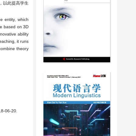
，以此提高学生
e entity, which
ode based on 3D
ovative ability
eaching, it runs
 combine theory
18-06-20.