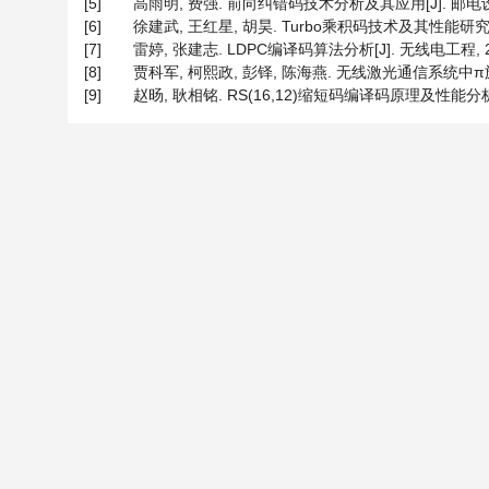
[5]
高雨明, 费强. 前向纠错码技术分析及其应用[J]. 邮电设计技术
[6]
徐建武, 王红星, 胡昊. Turbo乘积码技术及其性能研究[J]. 
[7]
雷婷, 张建志. LDPC编译码算法分析[J]. 无线电工程, 2012,
[8]
贾科军, 柯熙政, 彭铎, 陈海燕. 无线激光通信系统中π旋转L
[9]
赵旸, 耿相铭. RS(16,12)缩短码编译码原理及性能分析[J]. 