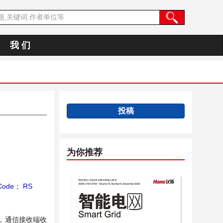
我 们
投稿
为你推荐
 Code
；
RS
，通信接收端收