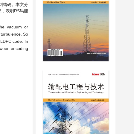
纠错码。本文分
，表明RS码能
 the vacuum or
 turbulence. So
d LDPC code. In
etween encoding