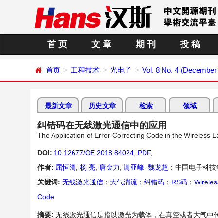
首 页
文 章
期 刊
投 稿
首页
工程技术
光电子
Vol. 8 No. 4 (December
最新文章
历史文章
检索
领域
纠错码在无线激光通信中的应用
The Application of Error-Correcting Code in the Wireless
DOI:
10.12677/OE.2018.84024
,
PDF
,
作者:
屈恒阔
,
杨 亮
,
唐金力
,
谢亚峰
,
魏龙超
：中国电子科技
关键词:
无线激光通信
；
大气湍流
；
纠错码
；
RS码
；
Wirele
Code
摘要:
无线激光通信是指以激光为载体，在真空或者大气中