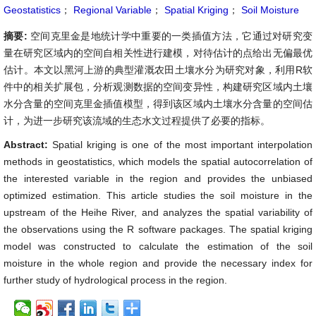
Geostatistics
；
Regional Variable
；
Spatial Kriging
；
Soil Moisture
摘要:
空间克里金是地统计学中重要的一类插值方法，它通过对研究变
量在研究区域内的空间自相关性进行建模，对待估计的点给出无偏最优
估计。本文以黑河上游的典型灌溉农田土壤水分为研究对象，利用R
软
件中的相关扩展包，分析观测数据的空间变异性，构建研究区域内土壤
水分含量的空间克里金插值模型，得到该区域内土壤水分含量的空间估
计，为进一步研究该流域的生态水文过程提供了必要的指标。
Abstract:
Spatial kriging is one of the most important interpolation
methods in geostatistics, which models the spatial autocorrelation of
the interested variable in the region and provides the unbiased
optimized estimation. This article studies the soil moisture in the
upstream of the Heihe River, and analyzes the spatial variability of
the observations using the R software packages. The spatial kriging
model was constructed to calculate the estimation of the soil
moisture in the whole region and provide the necessary index for
further study of hydrological process in the region.