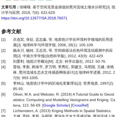
文章引用：
张晞曈. 基于空间克里金插值的黑河流域土壤水分研究[J]. 统
计学与应用, 2018, 7(6): 622-629.
https://doi.org/10.12677/SA.2018.76071
参考文献
[1]
吕连宏, 张征, 迟志淼, 等. 地质统计学在环境科学领域的应用进
展[J]. 地球科学与环境学报, 2006, 28(1): 105-109.
[2]
杨永川, 杨轲, 王志浩, 等. 空间插值法在热环境流动观测中的应
用[J]. 中南大学学报(自然科学版), 2012, 43(9): 422-429.
[3]
刘爱利. 地统计学概论[M]. 北京: 科学出版社, 2012: 50-76.
[4]
晋锐, 李新, 阎保平, 罗万明, 李秀红, 郭建文, 马明国, 亢健, 张艳
林. 黑河流域生态水文传感器网络设计[J].地球科学进展, 2012, 2
7(9): 993-1005.
[5]
李钟山. 地质统计学中的区域化变量理论[J]. 世界地质, 1997(2):
85-93.
[6]
Oliver, M.A. and Webster, R. (2014) A Tutorial Guide to Geost
atistics: Computing and Modelling Variograms and Kriging. Ca
tena, 113, 56-69. [
Google Scholar
] [
CrossRef
]
[7]
Lichtenstern, A. (2013) Kriging Methods in Spatial Statistics.
[8]
亢健, 晋锐, 李新, 马明国. 黑河生态水文遥感试验: 黑河流域上游