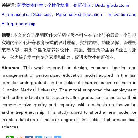
关键词:
药学类本科生
；
个性化培养
；
创新创业
；
Undergraduate in
Pharmaceutical Sciences
；
Personalized Education
；
Innovation and
Entrepreneurship
摘要:
本文简介了昆明医科大学药学类本科生在毕业前的最后一个学期
实施的个性化培养教育模式的设计理念、实施内容、功能发挥、管理规
范等内容，突出个性化培养的设计、实施、管理为学生的毕业去向服
务，努力提升学生的综合素质和能力，促进大学生创新创业。
Abstract:
This work reported the design, contents, function and
management of personalized education model applied in the last
term for undergraduate in the fields of pharmaceutical sciences in
Kunming Medical University. The model supported the employment
and further education for students after graduation, to increase their
comprehensive quality and capacity, with emphasis on innovation
and entrepreneurship. This study aimed to afford a new model for
talents education of bachelor degree in the fields of pharmaceutical
sciences.