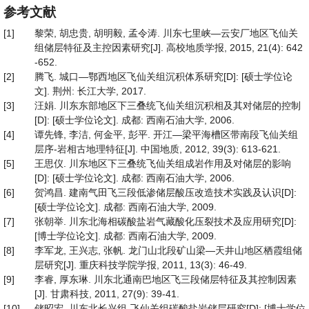
参考文献
[1]
黎荣, 胡忠贵, 胡明毅, 孟令涛. 川东七里峡—云安厂地区飞仙关
组储层特征及主控因素研究[J]. 高校地质学报, 2015, 21(4): 642
-652.
[2]
腾飞. 城口—鄂西地区飞仙关组沉积体系研究[D]: [硕士学位论
文]. 荆州: 长江大学, 2017.
[3]
汪娟. 川东东部地区下三叠统飞仙关组沉积相及其对储层的控制
[D]: [硕士学位论文]. 成都: 西南石油大学, 2006.
[4]
谭先锋, 李洁, 何金平, 彭平. 开江—梁平海槽区带南段飞仙关组
层序-岩相古地理特征[J]. 中国地质, 2012, 39(3): 613-621.
[5]
王思仪. 川东地区下三叠统飞仙关组成岩作用及对储层的影响
[D]: [硕士学位论文]. 成都: 西南石油大学, 2006.
[6]
贺鸿昌. 建南气田飞三段低渗储层酸压改造技术实践及认识[D]:
[硕士学位论文]. 成都: 西南石油大学, 2009.
[7]
张朝举. 川东北海相碳酸盐岩气藏酸化压裂技术及应用研究[D]:
[博士学位论文]. 成都: 西南石油大学, 2009.
[8]
李军龙, 王兴志, 张帆. 龙门山北段矿山梁—天井山地区栖霞组储
层研究[J]. 重庆科技学院学报, 2011, 13(3): 46-49.
[9]
李睿, 厚东琳. 川东北通南巴地区飞三段储层特征及其控制因素
[J]. 甘肃科技, 2011, 27(9): 39-41.
[10]
储昭宏. 川东北长兴组-飞仙关组碳酸盐岩储层研究[D]: [博士学位