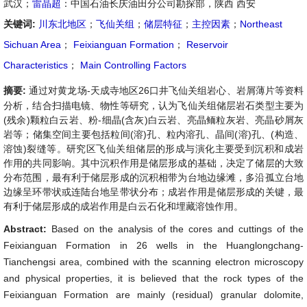
武汉；
雷晶超
：中国石油长庆油田分公司勘探部，陕西 西安
关键词:
川东北地区
；
飞仙关组
；
储层特征
；
主控因素
；
Northeast
Sichuan Area
；
Feixianguan Formation
；
Reservoir
Characteristics
；
Main Controlling Factors
摘要:
通过对黄龙场-天成寺地区26口井飞仙关组岩心、岩屑薄片等资料
分析，结合扫描电镜、物性等研究，认为飞仙关组储层岩石类型主要为
(残余)颗粒白云岩、粉-细晶(含灰)白云岩、亮晶鲕粒灰岩、亮晶砂屑灰
岩等；储集空间主要包括粒间(溶)孔、粒内溶孔、晶间(溶)孔、(构造、
溶蚀)裂缝等。研究区飞仙关组储层的形成与演化主要受到沉积和成岩
作用的共同影响。其中沉积作用是储层形成的基础，决定了储层的大致
分布范围，最有利于储层形成的沉积相带为台地边缘滩，多沿孤立台地
边缘呈环带状或连陆台地呈带状分布；成岩作用是储层形成的关键，最
有利于储层形成的成岩作用是白云石化和埋藏溶蚀作用。
Abstract:
Based on the analysis of the cores and cuttings of the
Feixianguan Formation in 26 wells in the Huanglongchang-
Tianchengsi area, combined with the scanning electron microscopy
and physical properties, it is believed that the rock types of the
Feixianguan Formation are mainly (residual) granular dolomite,