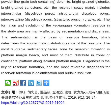
powder-fine grain (ash-containing) dolomite, bright-grained glutenite,
bright-grained sandstone, etc.; the reservoir space mainly includes
intergranular (dissolved) pores, intragranular dissolved pores,
intercrystalline (dissolved) pores, (structure, erosion) cracks, etc. The
formation and evolution of the Feixianguan Formation reservoir in
the study area are mainly affected by sedimentation and diagenesis.
The sedimentation is the basis of reservoir formation, which
determines the approximate distribution range of the reservoir. The
most favorable sedimentary facies zone for reservoir formation is
platform margin beach, and most of them distribute in zonal or
continental platform along isolated platform margin. Diagenesis is the
key to reservoir formation, and the most favorable diagenesis for
reservoir formation is dolomitization and burial dissolution.
文章引用：
傅聪, 胡忠贵, 雷晶超, 左洺滔, 凌睿. 黄龙场-天成寺地区飞仙
关组储层特征及主控因素[J]. 地球科学前沿, 2019, 9(1): 26-34.
https://doi.org/10.12677/AG.2019.91004