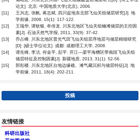
论文]. 北京: 中国地质大学(北京), 2006.
[11]
王兴志, 张帆, 蒋志斌. 四川盆地东北部飞仙关组储层研究[J]. 地
学前缘, 2008, 15(1): 117-122.
[12]
王瑞华, 谭钦银, 牟传龙. 川东北地区飞仙关组鲕滩储层的主控因
素[J]. 石油天然气学报, 2011, 33(9): 37-42.
[13]
乔占峰. 川东北地区普光气田飞仙关组层序地层与储层精细研究
[D]: [硕士学位论文]. 成都: 成都理工大学, 2008.
[14]
谭先锋, 李洁, 何金平, 彭平. 开江—梁平海槽区带南段飞仙关组
储层特征及控制因素[J]. 新疆地质, 2013, 31(1): 52-56.
[15]
郭彤楼. 川东北地区台地边缘礁、滩气藏沉积与储层特征[J]. 地
学前缘, 2011, 18(4): 202-211.
投稿
友情链接
科研出版社