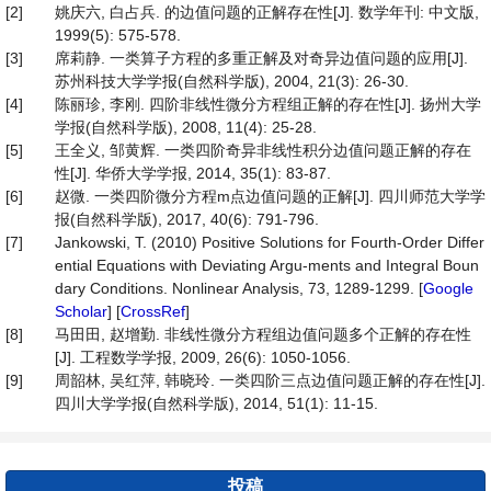
[2]
姚庆六, 白占兵. 的边值问题的正解存在性[J]. 数学年刊: 中文版,
1999(5): 575-578.
[3]
席莉静. 一类算子方程的多重正解及对奇异边值问题的应用[J].
苏州科技大学学报(自然科学版), 2004, 21(3): 26-30.
[4]
陈丽珍, 李刚. 四阶非线性微分方程组正解的存在性[J]. 扬州大学
学报(自然科学版), 2008, 11(4): 25-28.
[5]
王全义, 邹黄辉. 一类四阶奇异非线性积分边值问题正解的存在
性[J]. 华侨大学学报, 2014, 35(1): 83-87.
[6]
赵微. 一类四阶微分方程m点边值问题的正解[J]. 四川师范大学学
报(自然科学版), 2017, 40(6): 791-796.
[7]
Jankowski, T. (2010) Positive Solutions for Fourth-Order Differ
ential Equations with Deviating Argu-ments and Integral Boun
dary Conditions. Nonlinear Analysis, 73, 1289-1299. [
Google
Scholar
] [
CrossRef
]
[8]
马田田, 赵增勤. 非线性微分方程组边值问题多个正解的存在性
[J]. 工程数学学报, 2009, 26(6): 1050-1056.
[9]
周韶林, 吴红萍, 韩晓玲. 一类四阶三点边值问题正解的存在性[J].
四川大学学报(自然科学版), 2014, 51(1): 11-15.
投稿