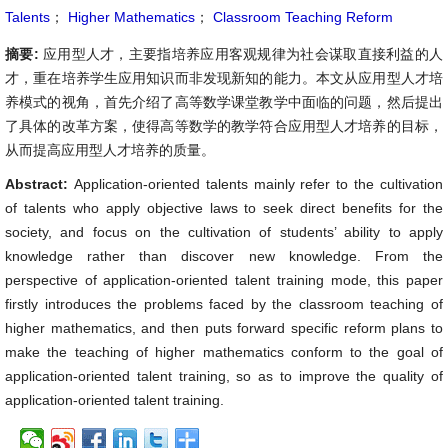
Talents
；
Higher Mathematics
；
Classroom Teaching Reform
摘要:
应用型人才，主要指培养应用客观规律为社会谋取直接利益的人
才，重在培养学生应用知识而非发现新知的能力。本文从应用型人才培
养模式的视角，首先介绍了高等数学课堂教学中面临的问题，然后提出
了具体的改革方案，使得高等数学的教学符合应用型人才培养的目标，
从而提高应用型人才培养的质量。
Abstract:
Application-oriented talents mainly refer to the cultivation
of talents who apply objective laws to seek direct benefits for the
society, and focus on the cultivation of students’ ability to apply
knowledge rather than discover new knowledge. From the
perspective of application-oriented talent training mode, this paper
firstly introduces the problems faced by the classroom teaching of
higher mathematics, and then puts forward specific reform plans to
make the teaching of higher mathematics conform to the goal of
application-oriented talent training, so as to improve the quality of
application-oriented talent training.