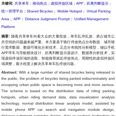
关键词:
共享单车
；
移动热点
；
虚拟停放区域
；
APP
；
距离判断提示
；
统一管理平台
；
Shared Bicycles
；
Mobile Hotspot
；
Virtual Parking
Area
；
APP
；
Distance Judgment Prompt
；
Unified Management
Platform
摘要:
随着共享单车向着大众的大量投放，单车乱停乱放、挤占城市公
共空间的问题越来越严重。本方案基于骑行停放热点分布数据、城市骑
行需求数据、数据可视化分析技术、正态分布线性分析模型，辅以手机
APP寻车与导航模块设计、距离判断提示器设计、数据再分析技术，实
现虚拟停放区域的选取、智能推荐就近停放热点、周期性的虚拟停放区
域调整，最大程度上解决共享单车乱停放问题。
Abstract:
With a large number of shared bicycles being released to
the public, the problem of bicycles being parked indiscriminately and
occupying urban public space is becoming more and more serious.
The scheme is based on the distribution data of riding parking
hotspots, urban riding demand data, data visualization analysis
technology, normal distribution linear analysis model, assisted by
mobile phone APP car search and navigation module design,
distance judgment reminder design, data re-analysis technology to