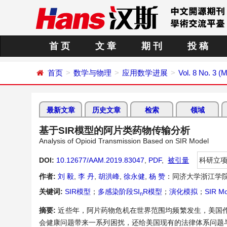
首 页
文 章
期 刊
投 稿
首页
数学与物理
应用数学进展
Vol. 8 No. 3 (
最新文章
历史文章
检索
领域
基于SIR模型的阿片类药物传输分析
Analysis of Opioid Transmission Based on SIR Model
DOI:
10.12677/AAM.2019.83047
,
PDF
,
被引量
科研立
作者:
刘 毅
,
李 丹
,
胡洪峰
,
徐永健
,
杨 赞
：同济大学浙江学院
关键词:
SIR模型
；
多感染阶段SI
R模型
；
演化模拟
；
SIR Mo
n
摘要:
近些年，阿片药物危机在世界范围均频繁发生，美国
会健康问题带来一系列困扰，还给美国现有的法律体系问题