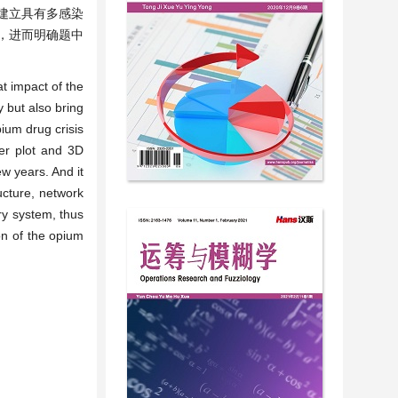
型建立具有多感染
，进而明确题中
at impact of the
 but also bring
ium drug crisis
ter plot and 3D
w years. And it
ucture, network
ery system, thus
ion of the opium