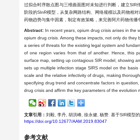
过拟合时序散点图与三维曲面图对未知进行判断，建立SIR
阶段的SInR模型，从复杂网路结构、网络规模以及药物相
药物趋势与集中因素，制定有效策略，来完善阿片药物传播
Abstract:
In recent years, opium drug crisis arises in the
opium drug crisis. Among these impacts, not only do they b
a series of threats for the existing legal system and fund
of one region varies from that of another. Hence, this 
surface map, setting up contagious SIR model, showing and 
sets up multiple infection stage SIRS model on the basis
scale and the relative infectivity of drugs, making thorough
specifying drug trend and concentrate factors in question, 
drug crisis and affirm the key parameters of the evolution 
文章引用：
刘毅, 李丹, 胡洪峰, 徐永健, 杨赞. 基于SIR模型的阿片
https://doi.org/10.12677/AAM.2019.83047
参考文献