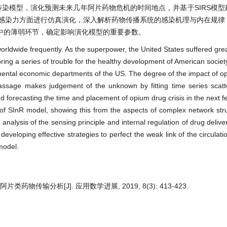
传染模型，演化预测未来几年阿片药物危机的时间地点，并基于SIRS模
对感染力方面进行仿真演化，深入解析药物传播系统的感染机理与内在规律
中的薄弱环节，确定影响演化模型的重要参数。
 worldwide frequently. As the superpower, the United States suffered gre
ring a series of trouble for the healthy development of American society
amental economic departments of the US. The degree of the impact of op
passage makes judgement of the unknown by fitting time series scat
forecasting the time and placement of opium drug crisis in the next fe
 of SInR model, showing this from the aspects of complex network str
 analysis of the sensing principle and internal regulation of drug deliv
developing effective strategies to perfect the weak link of the circulat
model.
类药物传输分析[J]. 应用数学进展, 2019, 8(3): 413-423.