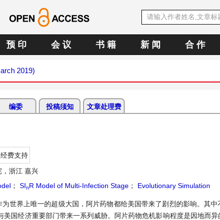
预 印
会 议
书 籍
新 闻
合 作
March 2019)
编委
投稿须知
文章处理费
项经费支持
，浙江 嘉兴
del
；
SI
R Model of Multi-Infection Stage
；
Evolutionary Simulation
n
作为世界上唯一的超级大国，阿片药物都给美国带来了剧烈的影响。其中
与美国经济重要部门带来一系列威胁。阿片药物危机影响程度是因地而异