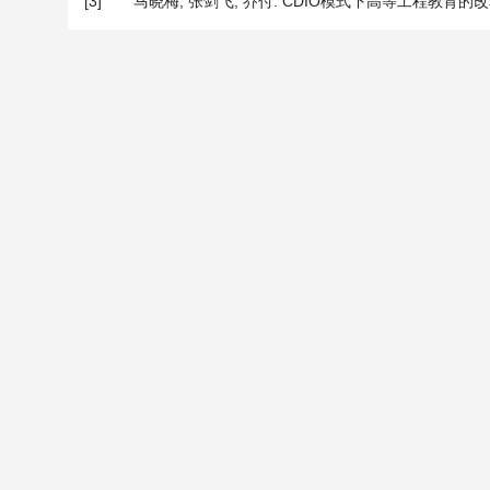
[3]
马晓梅, 张剑飞, 乔付. CDIO模式下高等工程教育的改革与探索[