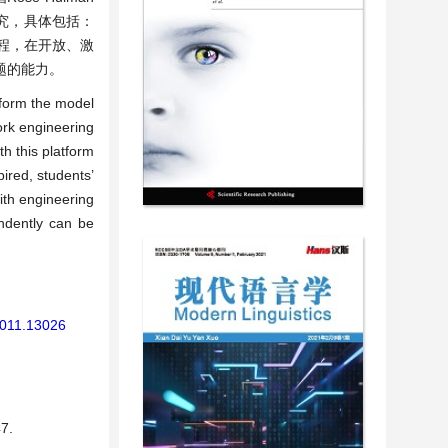
究，具体包括：
程，在开放、激
题的能力。
reform the model
ork engineering
h this platform
ired, students’
with engineering
endently can be
.2011.13026
7.