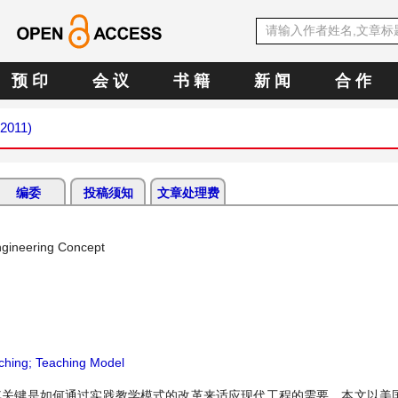
预 印
会 议
书 籍
新 闻
合 作
 2011)
编委
投稿须知
文章处理费
ngineering Concept
aching; Teaching Model
关键是如何通过实践教学模式的改革来适应现代工程的需要。本文以美国Ros