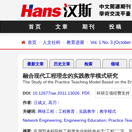
首 页
文 章
期 刊
投 稿
首页
人文社科
教育进展
Vol. 1 No. 3 (October
最新文章
历史文章
检索
领域
融合现代工程理念的实践教学模式研究
The Study of the Practice Teaching Model Based on the E
DOI:
10.12677/ae.2011.13026
,
PDF
,
科研立项经费支持
作者:
汪成义
,
高刃
：
关键词:
网络工程
；
工程教育
；
实践教学
；
教学模式
Network Engineering; Engineering Education; Practice Te
摘要:
应用型本科院校工程类专业的特色在于“工程”二字，其