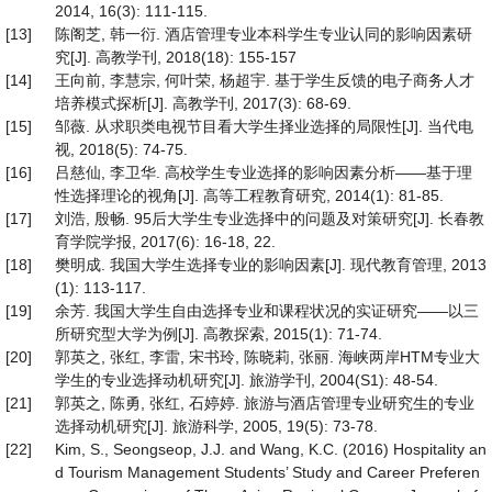
2014, 16(3): 111-115.
[13]
陈阁芝, 韩一衍. 酒店管理专业本科学生专业认同的影响因素研
究[J]. 高教学刊, 2018(18): 155-157
[14]
王向前, 李慧宗, 何叶荣, 杨超宇. 基于学生反馈的电子商务人才
培养模式探析[J]. 高教学刊, 2017(3): 68-69.
[15]
邹薇. 从求职类电视节目看大学生择业选择的局限性[J]. 当代电
视, 2018(5): 74-75.
[16]
吕慈仙, 李卫华. 高校学生专业选择的影响因素分析——基于理
性选择理论的视角[J]. 高等工程教育研究, 2014(1): 81-85.
[17]
刘浩, 殷畅. 95后大学生专业选择中的问题及对策研究[J]. 长春教
育学院学报, 2017(6): 16-18, 22.
[18]
樊明成. 我国大学生选择专业的影响因素[J]. 现代教育管理, 2013
(1): 113-117.
[19]
余芳. 我国大学生自由选择专业和课程状况的实证研究——以三
所研究型大学为例[J]. 高教探索, 2015(1): 71-74.
[20]
郭英之, 张红, 李雷, 宋书玲, 陈晓莉, 张丽. 海峡两岸HTM专业大
学生的专业选择动机研究[J]. 旅游学刊, 2004(S1): 48-54.
[21]
郭英之, 陈勇, 张红, 石婷婷. 旅游与酒店管理专业研究生的专业
选择动机研究[J]. 旅游科学, 2005, 19(5): 73-78.
[22]
Kim, S., Seongseop, J.J. and Wang, K.C. (2016) Hospitality an
d Tourism Management Students’ Study and Career Preferen