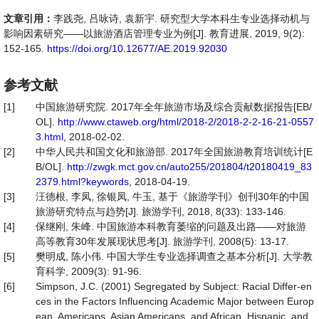
文章引用：
李践尧, 吕咏诗, 袁新宇. 研究型大学本科生专业选择动机与
影响因素研究——以旅游酒店管理专业为例[J]. 教育进展, 2019, 9(2):
152-165.
https://doi.org/10.12677/AE.2019.92030
参考文献
[1]
中国旅游研究院. 2017年全年旅游市场及综合贡献数据报告[EB/
OL].
http://www.ctaweb.org/html/2018-2/2018-2-2-16-21-0557
3.html
, 2018-02-02.
[2]
中华人民共和国文化和旅游部. 2017年全国旅游教育培训统计[E
B/OL].
http://zwgk.mct.gov.cn/auto255/201804/t20180419_83
2379.html?keywords
, 2018-04-19.
[3]
汪德根, 李凤, 徐银凤, 牛玉, 基于《旅游学刊》创刊30年的中国
旅游研究特点与趋势[J]. 旅游学刊, 2018, 8(33): 133-146.
[4]
保继刚, 朱峰. 中国旅游本科教育萎缩的问题及出路——对旅游
高等教育30年发展现状思考[J]. 旅游学刊, 2008(5): 13-17.
[5]
樊明成, 陈小伟. 中国大学生专业选择调查之基本分析[J]. 大学教
育科学, 2009(3): 91-96.
[6]
Simpson, J.C. (2001) Segregated by Subject: Racial Differ-en
ces in the Factors Influencing Academic Major between Europ
ean, Americans, Asian Americans, and African, Hispanic, and