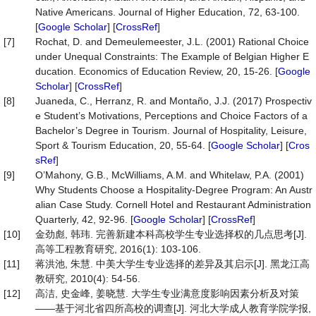
Native Americans. Journal of Higher Education, 72, 63-100.
[
Google Scholar
] [
CrossRef
]
[7]
Rochat, D. and Demeulemeester, J.L. (2001) Rational Choice
under Unequal Constraints: The Example of Belgian Higher E
ducation. Economics of Education Review, 20, 15-26. [
Google
Scholar
] [
CrossRef
]
[8]
Juaneda, C., Herranz, R. and Montaño, J.J. (2017) Prospectiv
e Student’s Motivations, Perceptions and Choice Factors of a
Bachelor’s Degree in Tourism. Journal of Hospitality, Leisure,
Sport & Tourism Education, 20, 55-64. [
Google Scholar
] [
Cros
sRef
]
[9]
O’Mahony, G.B., McWilliams, A.M. and Whitelaw, P.A. (2001)
Why Students Choose a Hospitality-Degree Program: An Austr
alian Case Study. Cornell Hotel and Restaurant Administration
Quarterly, 42, 92-96. [
Google Scholar
] [
CrossRef
]
[10]
金劲彪, 韩玮. 完善新建本科高校学生专业选择权的几点思考[J].
高等工程教育研究, 2016(1): 103-106.
[11]
蒋洪池, 朱慧. 中美大学生专业选择的差异及其启示[J]. 黑龙江高
教研究, 2010(4): 54-56.
[12]
高洁, 史金峰, 姜晓慧. 大学生专业满意度影响因素分析及对策
——基于河北省四所高校的调查[J]. 河北大学成人教育学院学报,