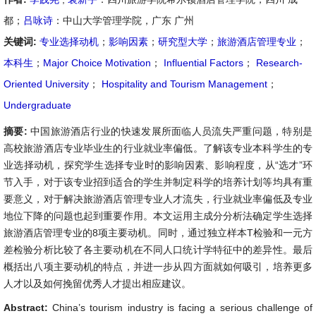
都；
吕咏诗
：中山大学管理学院，广东 广州
关键词:
专业选择动机
；
影响因素
；
研究型大学
；
旅游酒店管理专业
；
本科生
；
Major Choice Motivation
；
Influential Factors
；
Research-
Oriented University
；
Hospitality and Tourism Management
；
Undergraduate
摘要:
中国旅游酒店行业的快速发展所面临人员流失严重问题，特别是
高校旅游酒店专业毕业生的行业就业率偏低。了解该专业本科学生的专
业选择动机，探究学生选择专业时的影响因素、影响程度，从“选才”环
节入手，对于该专业招到适合的学生并制定科学的培养计划等均具有重
要意义，对于解决旅游酒店管理专业人才流失，行业就业率偏低及专业
地位下降的问题也起到重要作用。本文运用主成分分析法确定学生选择
旅游酒店管理专业的8项主要动机。同时，通过独立样本T检验和一元方
差检验分析比较了各主要动机在不同人口统计学特征中的差异性。最后
概括出八项主要动机的特点，并进一步从四方面就如何吸引，培养更多
人才以及如何挽留优秀人才提出相应建议。
Abstract:
China’s tourism industry is facing a serious challenge of