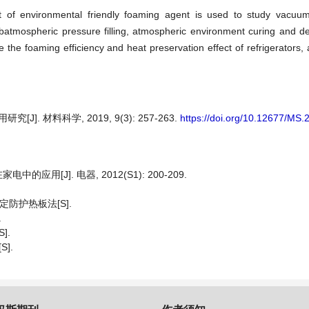
rt of environmental friendly foaming agent is used to study vacu
ubatmospheric pressure filling, atmospheric environment curing and 
the foaming efficiency and heat preservation effect of refrigerators,
]. 材料科学, 2019, 9(3): 257-263.
https://doi.org/10.12677/MS
在家电中的应用[J]. 电器, 2012(S1): 200-209.
定防护热板法[S].
.
].
].