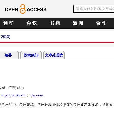
预 印
会 议
书 籍
新 闻
合 作
h 2019)
编委
投稿须知
文章处理费
公司，广东 佛山
；
Foaming Agent
；
Vacuum
出常压注泡、负压充填、常压环境固化和脱模的负压新发泡技术，结果显