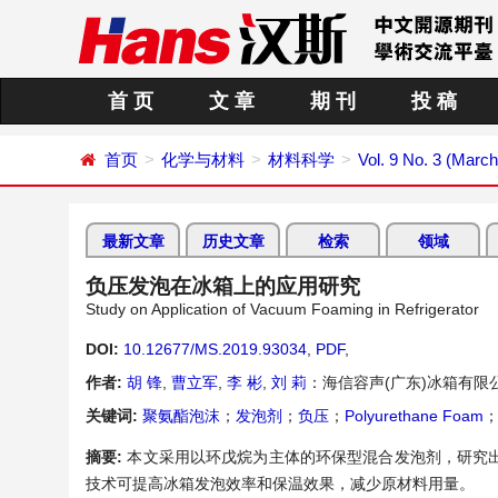
首 页
文 章
期 刊
投 稿
首页
化学与材料
材料科学
Vol. 9 No. 3 (Marc
最新文章
历史文章
检索
领域
负压发泡在冰箱上的应用研究
Study on Application of Vacuum Foaming in Refrigerator
DOI:
10.12677/MS.2019.93034
,
PDF
,
作者:
胡 锋
,
曹立军
,
李 彬
,
刘 莉
：海信容声(广东)冰箱有限
关键词:
聚氨酯泡沫
；
发泡剂
；
负压
；
Polyurethane Foam
摘要:
本文采用以环戊烷为主体的环保型混合发泡剂，研究
技术可提高冰箱发泡效率和保温效果，减少原材料用量。