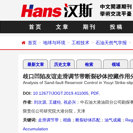
首 页
文 章
期 刊
投 稿
首页
地球与环境
工程技术
石油天然气学报
最新文章
历史文章
检索
领域
歧口凹陷友谊走滑调节带断裂砂体控藏作用
Analysis of Sand-fault Reservoir Control in Youyi Strike-s
DOI:
10.12677/JOGT.2019.411005
,
PDF
,
作者:
刘次源
,
王建柱
,
祝必兴
：中石油大港油田分公司勘探
限责任公司研究院大港分院，天津
关键词:
走滑调节带
；
褶曲
；
断裂砂体匹配
；
油气成藏
；
Regu
Accumulation