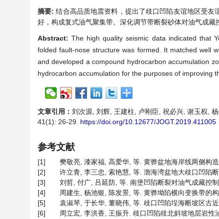
摘要:
结合高品质地震资料，提出了歧口凹陷友谊地区受友
好，构成复式油气聚集带。深化调节带断裂砂体对油气成藏
Abstract:
The high quality seismic data indicated that Y
folded fault-nose structure was formed. It matched well w
and developed a compound hydrocarbon accumulation zone. I
hydrocarbon accumulation for the purposes of improving the
文章引用：
刘次源, 刘辉, 王建柱, 卢刚臣, 祝必兴, 谢玉权,
41(1): 26-29.
https://doi.org/10.12677/JOGT.2019.411005
参考文献
[1]
樊敬亮, 漆家福, 高爱华, 等. 黄骅盆地海岸线两侧构造线不连
[2]
许立青, 李三忠, 索艳慧, 等. 渤海湾盆地大歧口凹陷断裂系统与
[3]
刘哲, 付广, 吕延防, 等. 南堡凹陷断裂对油气成藏控制作用的
[4]
周建生, 杨池银, 陈发景, 等. 黄骅坳陷横向变换带的构造特征及成
[5]
袁淑琴, 于长华, 董晓伟, 等. 歧口凹陷埕海断坡区古近系油气
[6]
周立宏, 李洪香, 王振升. 歧口凹陷歧北斜坡地层岩性油气藏精细