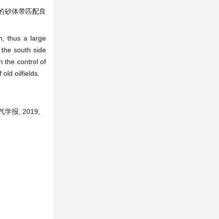
的砂体带匹配良
n, thus a large
 the south side
 the control of
ld oilfields.
报, 2019,