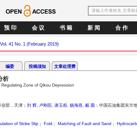
预 印
会 议
书 籍
新 闻
合 作
Vol. 41 No. 1 (February 2019)
编委
投稿须知
文章处理费
分析
lip Regulating Zone of Qikou Depression
事业部，天津；
刘 辉
,
卢刚臣
,
谢玉权
,
杨海燕
,
戴 圆
：中国石油集团东方
lation of Strike Slip
；
Fold
；
Matching of Fault and Sand
；
Hydrocar