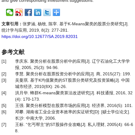
and give corresponding investment suggestions.
文章引用：
张梦涵, 杨牧, 陈宰. 基于K-Means聚类的股票分类研究[J].
统计学与应用, 2019, 8(2): 277-281.
https://doi.org/10.12677/SA.2019.82031
参考文献
[1]
李庆东. 聚类分析在股票分析中的应用[J]. 辽宁石油化工大学学
报, 2005, 25(3): 94-96.
[2]
李慧. 聚类分析在股票投资分析中的应用[J]. 商, 2015(27): 199.
[3]
吴曼琪. 基于K均值聚类的ST股票分类研究及投资策略[J]. 中国
城市经济, 2010(8X): 26-26.
[4]
洪月华. 蜂群K-means聚类算法改进研究[J]. 科技通报, 2016, 32
(4): 170-173.
[5]
王强. 聚类分析模型在股票市场的应用[J]. 经济界, 2016(5): 101.
[6]
邓攀. 湖南省工业企业资本效率的实证研究[D]: [硕士学位论文].
长沙: 中南大学, 2006.
[7]
王标. “乞丐帮主”的ST股操作全攻略[J]. 私人理财, 2005(4): 66-6
8.