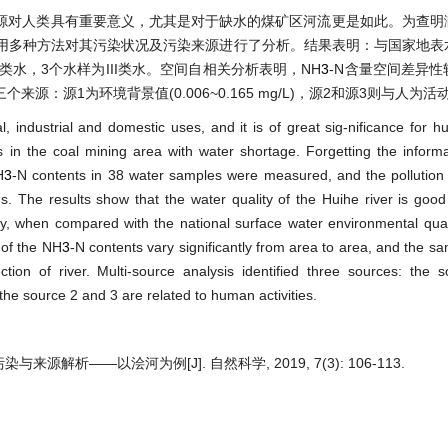
源对人类具有重要意义，尤其是对于缺水的煤矿区河流更是如此。为查明
利用多种方法对其污染状况及污染来源进行了分析。结果表明：与国家地表
类水，3个水样为III类水。空间自相关分析表明，NH
3
-N含量空间差异
：源1为环境背景值(0.006~0.165 mg/L)，源2和源3则与人为活
l, industrial and domestic uses, and it is of great sig-nificance for 
es in the coal mining area with water shortage. Forgetting the inform
H
3
-N contents in 38 water samples were measured, and the pollution
. The results show that the water quality of the Huihe river is goo
vely, when compared with the national surface water environmental qual
 of the NH
3
-N contents vary significantly from area to area, and the sa
ion of river. Multi-source analysis identified three sources: the 
e source 2 and 3 are related to human activities.
来源解析——以浍河为例[J]. 自然科学, 2019, 7(3): 106-113.