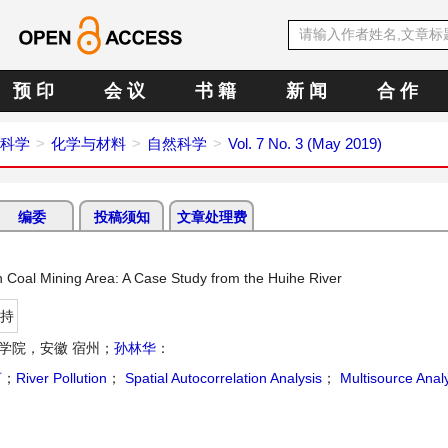
预 印
会 议
书 籍
新 闻
合 作
科学
化学与材料
自然科学
Vol. 7 No. 3 (May 2019)
编委
投稿须知
文章处理费
n Coal Mining Area: A Case Study from the Huihe River
持
学院，安徽 宿州；
孙林华
：
河
；
River Pollution
；
Spatial Autocorrelation Analysis
；
Multisource Anal