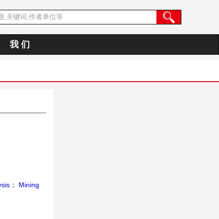
我 们
ysis
；
Mining