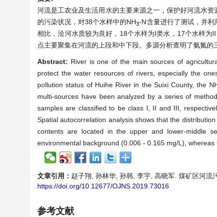
河流是工农业及生活用水的主要来源之一，保护好河流水资
的污染状况，对38个水样中的NH
-N含量进行了测试，并
3
相比，浍河水质较为良好，18个水样为I类水，17个水样为II
点主要聚集在河流的上段和中下段。多源分析查明了氨氮的三个来源
Abstract:
River is one of the main sources of agricultura
protect the water resources of rivers, especially the on
pollution status of Huihe River in the Suixi County, the N
multi-sources have been analyzed by a series of methods
samples are classified to be class I, II and III, respecti
Spatial autocorrelation analysis shows that the distribution
contents are located in the upper and lower-middle sect
environmental background (0.006 - 0.165 mg/L), whereas th
文章引用：
赵子翔, 孙林华, 孙韩, 李宇, 高晓军. 煤矿区河流污染与
https://doi.org/10.12677/OJNS.2019.73016
参考文献