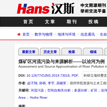
首 页
文 章
期 刊
投 稿
首页
数学与物理
地球与环境
信息通讯
生命
最新文章
历史文章
检索
领域
煤矿区河流污染与来源解析——以浍河为例
Assessment and Source Approximation of River Pollution i
DOI:
10.12677/OJNS.2019.73016
,
PDF
,
科研立项经费支
作者:
赵子翔
,
孙韩
,
李宇
,
高晓军
：宿州学院资源与土木工程
关键词:
河流污染
；
空间自相关分析
；
多源分析
；
矿区
；
浍
Area
；
Huihe River
摘要: