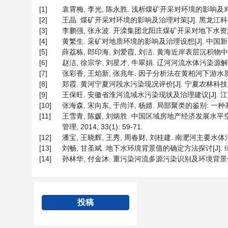
[1]
袁霄梅, 李光, 陈永胜. 浅析煤矿开采对环境的影响及对策[J]. 
[2]
王晶. 煤矿开采对环境的影响及治理对策[J]. 黑龙江科技信息, 
[3]
李鹏强, 张永波. 开滦集团北阳庄煤矿开采对地下水资源的影响研究
[4]
黄繁生. 采矿对地质环境的影响及治理设想[J]. 中国新技术新产
[5]
薛荔栋, 郎印海, 刘爱霞, 刘洁. 黄海近岸表层沉积物中多环芳烃来
[6]
赵洁, 徐宗学, 刘星才, 牛翠娟. 辽河河流水体污染源解析[J]. 
[7]
张彩香, 王焰新, 张兆年. 因子分析法在黄柏河下游水质评价中的应
[8]
郑霞. 黄河宁夏河段水污染现况评价[J]. 宁夏农林科技, 2001
[9]
王保旺. 安徽省淮河流域水污染现状及治理建议[J]. 江淮水利科
[10]
张海森, 宋向东, 于尚洋, 杨婧. 局部聚类的鉴别: 一种基于模型的
[11]
王雪青, 陈媛, 刘炳胜. 中国区域房地产经济发展水平空间
管理, 2014, 33(1): 59-71.
[12]
潘宝, 王晓辉, 王秀, 周春财, 刘桂建. 南淝河主要水体污染
[13]
刘畅, 甘圣斌. 地下水环境背景值的确定方法探讨[J]. 绿色科技,
[14]
孙林华, 付金沐. 重污染河流多源污染识别及环境背景值的确定
投稿