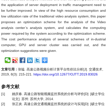
the application of server deployment in traffic management need to
be further improved. In view of the high resource consumption and
low utilization rate of the traditional video analysis system, this paper
proposes an optimization scheme for the analysis of the Video
analysis center’s analysis system, and calculates the computing
power required by the system according to the optimization scheme.
The cost performance analysis of several schemes of in-dustrial
computer, GPU and server cluster was carried out, and the
optimization suggestions were given.
文章引用：
张韫. 高速公路视频分析计算平台性价比分析[J]. 交通技术,
2019, 8(3): 215-221.
https://doi.org/10.12677/OJTT.2019.83026
参考文献
[1]
姚庆春. 高速公路智能视频监控系统的分析与评价[D]: [硕士学位
论文]. 苏州: 苏州大学, 2014.
[2]
张正炎. 高速公路交通视频监控系统的设计与实现[D]: [硕士学位