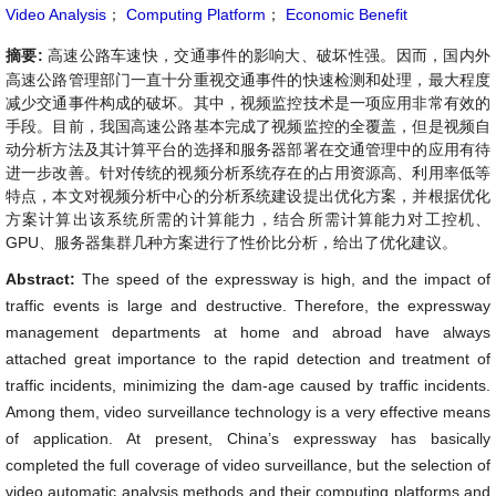
Video Analysis
；
Computing Platform
；
Economic Benefit
摘要:
高速公路车速快，交通事件的影响大、破坏性强。因而，国内外
高速公路管理部门一直十分重视交通事件的快速检测和处理，最大程度
减少交通事件构成的破坏。其中，视频监控技术是一项应用非常有效的
手段。目前，我国高速公路基本完成了视频监控的全覆盖，但是视频自
动分析方法及其计算平台的选择和服务器部署在交通管理中的应用有待
进一步改善。针对传统的视频分析系统存在的占用资源高、利用率低等
特点，本文对视频分析中心的分析系统建设提出优化方案，并根据优化
方案计算出该系统所需的计算能力，结合所需计算能力对工控机、
GPU、服务器集群几种方案进行了性价比分析，给出了优化建议。
Abstract:
The speed of the expressway is high, and the impact of
traffic events is large and destructive. Therefore, the expressway
management departments at home and abroad have always
attached great importance to the rapid detection and treatment of
traffic incidents, minimizing the dam-age caused by traffic incidents.
Among them, video surveillance technology is a very effective means
of application. At present, China’s expressway has basically
completed the full coverage of video surveillance, but the selection of
video automatic analysis methods and their computing platforms and