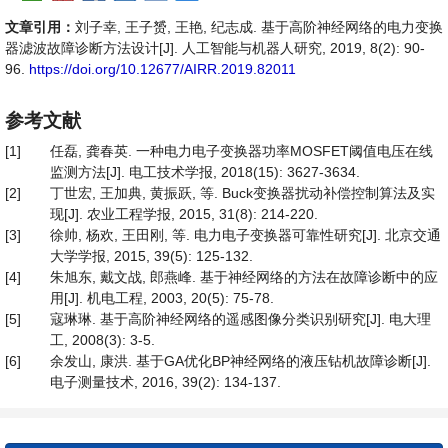
文章引用：
刘子幸, 王子赟, 王艳, 纪志成. 基于高阶神经网络的电力变换
器滤波故障诊断方法设计[J]. 人工智能与机器人研究, 2019, 8(2): 90-
96.
https://doi.org/10.12677/AIRR.2019.82011
参考文献
[1]
任磊, 龚春英. 一种电力电子变换器功率MOSFET阈值电压在线
监测方法[J]. 电工技术学报, 2018(15): 3627-3634.
[2]
丁世宏, 王加典, 黄振跃, 等. Buck变换器扰动补偿控制算法及实
现[J]. 农业工程学报, 2015, 31(8): 214-220.
[3]
徐帅, 杨欢, 王田刚, 等. 电力电子变换器可靠性研究[J]. 北京交通
大学学报, 2015, 39(5): 125-132.
[4]
朱旭东, 戴文战, 郎燕峰. 基于神经网络的方法在故障诊断中的应
用[J]. 机电工程, 2003, 20(5): 75-78.
[5]
寇琳琳. 基于高阶神经网络的遥感图像分类识别研究[J]. 电大理
工, 2008(3): 3-5.
[6]
余发山, 康洪. 基于GA优化BP神经网络的液压钻机故障诊断[J].
电子测量技术, 2016, 39(2): 134-137.