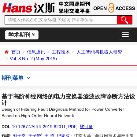
学术期刊
切
换
导
首页
信息通讯
工程技术
人工智能与机器人研究
航
Vol. 8 No. 2 (May 2019)
期刊菜单
基于高阶神经网络的电力变换器滤波故障诊断方法设
计
Design of Filtering Fault Diagnosis Method for Power Converter
Based on High-Order Neural Network
DOI:
10.12677/AIRR.2019.82011
,
PDF
,
被引量
*
作者:
刘子幸
,
王子赟
,
王 艳
,
纪志成
：江南大学，物联网技术与应用教