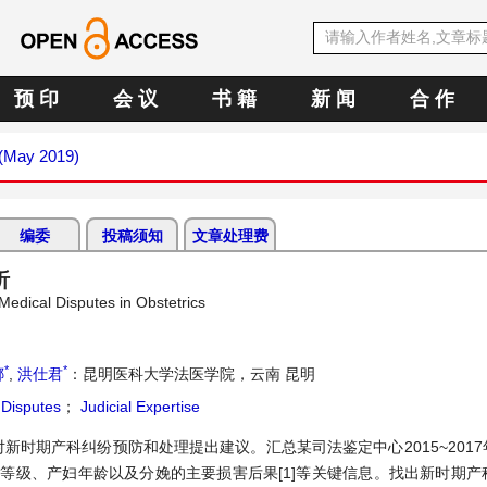
预 印
会 议
书 籍
新 闻
合 作
 (May 2019)
编委
投稿须知
文章处理费
析
 Medical Disputes in Obstetrics
*
*
娜
,
洪仕君
：昆明医科大学法医学院，云南 昆明
Disputes
；
Judicial Expertise
时期产科纠纷预防和处理提出建议。汇总某司法鉴定中心2015~201
等级、产妇年龄以及分娩的主要损害后果[1]
等关键信息。找出新时期产