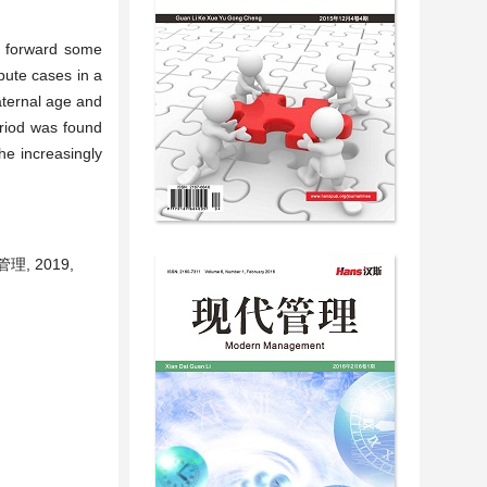
ut forward some
spute cases in a
aternal age and
riod was found
he increasingly
, 2019,