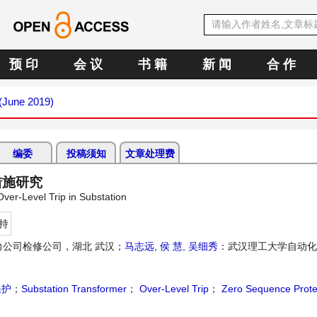
预 印
会 议
书 籍
新 闻
合 作
 (June 2019)
编委
投稿须知
文章处理费
措施研究
er-Level Trip in Substation
持
力公司检修公司，湖北 武汉；
马志远
,
侯 慧
,
吴细秀
：武汉理工大学自动化
保护
；
Substation Transformer
；
Over-Level Trip
；
Zero Sequence Prote