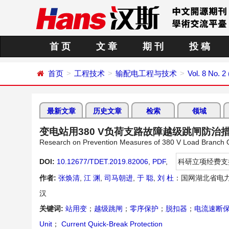
首 页
文 章
期 刊
投 稿
首页
工程技术
输配电工程与技术
Vol. 8 No. 2
最新文章
历史文章
检索
领域
变电站用380 V负荷支路故障越级跳闸防治
Research on Prevention Measures of 380 V Load Branch Ov
DOI:
10.12677/TDET.2019.82006
,
PDF
,
科研立项经费支
作者:
张焕清
,
江 渊
,
司马朝进
,
于 聪
,
刘 杜
：国网湖北省电
汉
关键词:
站用变
；
越级跳闸
；
零序保护
；
脱扣器
；
电流速断
Unit
；
Current Quick-Break Protection