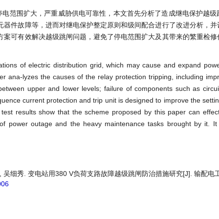
停电范围扩大，严重威胁供电可靠性，本文首先分析了造成继电保护越级
元器件故障等，进而对继电保护整定原则和级间配合进行了改进分析，并
方案可有效解决越级跳闸问题，避免了停电范围扩大及其带来的繁重检修
tations of electric distribution grid, which may cause and expand po
per ana-lyzes the causes of the relay protection tripping, including imp
between upper and lower levels; failure of components such as circui
ence current protection and trip unit is designed to improve the sett
d test results show that the scheme proposed by this paper can effect
 of power outage and the heavy maintenance tasks brought by it. It 
侯慧, 吴细秀. 变电站用380 V负荷支路故障越级跳闸防治措施研究[J]. 输配
006