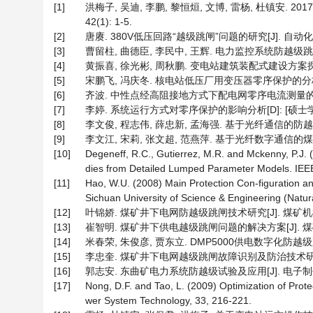
[1]
洪梅子, 吴迪, 李鹏, 黎恒烜, 文博, 雷杨, 杜镇安. 2
42(1): 1-5.
[2]
唐赓. 380V低压回路“越级跳闸”问题的研究[J]. 自动化技术与应
[3]
曹留柱, 曲德臣, 李民中, 王辉. 电力监控系统防越级跳闸方案的研
[4]
黄振喜, 徐光彬, 周秋鹏. 变电站建筑装配式建设方案探讨[J]. 
[5]
宋鹏飞, 冯庆冬. 核电站低压厂用变压器零序保护的分析与改进[J
[6]
齐波. 中性点经高阻接地方式下配电网零序电流测量的研究[D
[7]
李婷. 系统运行方式对零序保护的影响分析[D]: [硕士学位论
[8]
李文俊, 程志伟, 薛忠新, 孟海强. 基于光纤通信的防越级跳闸
[9]
李文江, 宋莉, 张文超, 范燕萍. 基于光纤数字通信的煤矿供
[10]
Degeneff, R.C., Gutierrez, M.R. and Mckenny, P.J.
dies from Detailed Lumped Parameter Models. IEEE 
[11]
Hao, W.U. (2008) Main Protection Con-figuration an
Sichuan University of Science & Engineering (Natura
[12]
叶锦娇. 煤矿井下电网防越级跳闸技术研究[J]. 煤矿机械, 201
[13]
崔智明. 煤矿井下供电越级跳闸问题的解决方案[J]. 煤矿机电, 
[14]
米春荣, 朱俊彦, 贾东立. DMP5000供电数字化防越级跳闸
[15]
李忠奎. 煤矿井下电网越级跳闸故障识别及防治技术研究[J]. 煤
[16]
郭志安. 东曲矿电力系统防越级试验及应用[J]. 电子制作, 20
[17]
Nong, D.F. and Tao, L. (2009) Optimization of Prot
wer System Technology, 33, 216-221.