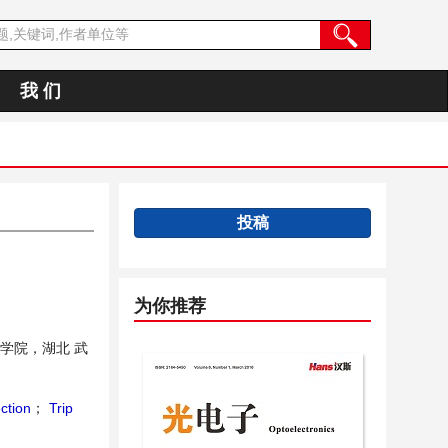
我 们
投稿
为你推荐
学院，湖北 武
ction
；
Trip