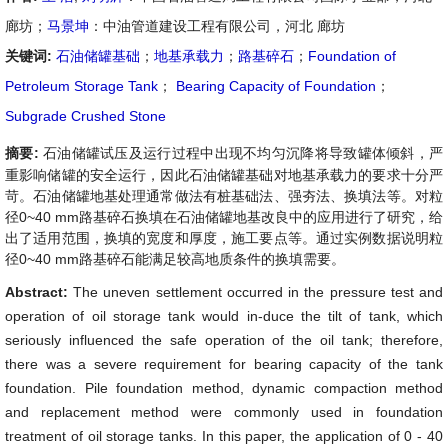
廊坊；
马景坤
：中油管道建设工程有限公司，河北 廊坊
关键词:
石油储罐基础
；
地基承载力
；
路基碎石
；
Foundation of
Petroleum Storage Tank
；
Bearing Capacity of Foundation
；
Subgrade Crushed Stone
摘要:
石油储罐试压及运行过程中出现不均匀沉降将导致罐体倾斜，严
重影响储罐的安全运行，因此石油储罐基础对地基承载力的要求十分严
苛。石油储罐地基处理通常做法有桩基础法、强夯法、换填法等。对粒
径0~40 mm路基碎石换填在石油储罐地基改良中的应用进行了研究，给
出了适用范围，换填的宽度和厚度，施工要点等。通过实例数据说明粒
径0~40 mm路基碎石能满足较高地质条件的换填需要。
Abstract:
The uneven settlement occurred in the pressure test and
operation of oil storage tank would in-duce the tilt of tank, which
seriously influenced the safe operation of the oil tank; therefore,
there was a severe requirement for bearing capacity of the tank
foundation. Pile foundation method, dynamic compaction method
and replacement method were commonly used in foundation
treatment of oil storage tanks. In this paper, the application of 0 - 40