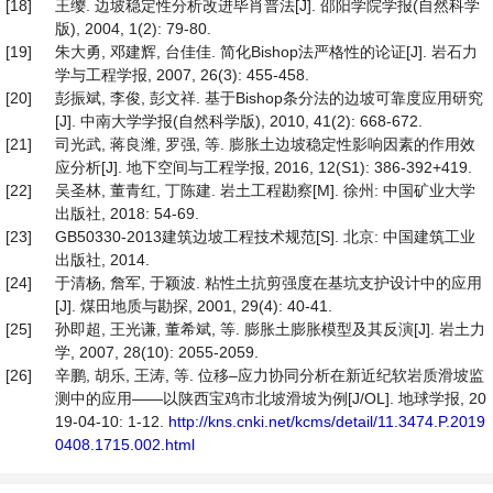
[18]
王缨. 边坡稳定性分析改进毕肖普法[J]. 邵阳学院学报(自然科学
版), 2004, 1(2): 79-80.
[19]
朱大勇, 邓建辉, 台佳佳. 简化Bishop法严格性的论证[J]. 岩石力
学与工程学报, 2007, 26(3): 455-458.
[20]
彭振斌, 李俊, 彭文祥. 基于Bishop条分法的边坡可靠度应用研究
[J]. 中南大学学报(自然科学版), 2010, 41(2): 668-672.
[21]
司光武, 蒋良潍, 罗强, 等. 膨胀土边坡稳定性影响因素的作用效
应分析[J]. 地下空间与工程学报, 2016, 12(S1): 386-392+419.
[22]
吴圣林, 董青红, 丁陈建. 岩土工程勘察[M]. 徐州: 中国矿业大学
出版社, 2018: 54-69.
[23]
GB50330-2013建筑边坡工程技术规范[S]. 北京: 中国建筑工业
出版社, 2014.
[24]
于清杨, 詹军, 于颖波. 粘性土抗剪强度在基坑支护设计中的应用
[J]. 煤田地质与勘探, 2001, 29(4): 40-41.
[25]
孙即超, 王光谦, 董希斌, 等. 膨胀土膨胀模型及其反演[J]. 岩土力
学, 2007, 28(10): 2055-2059.
[26]
辛鹏, 胡乐, 王涛, 等. 位移–应力协同分析在新近纪软岩质滑坡监
测中的应用——以陕西宝鸡市北坡滑坡为例[J/OL]. 地球学报, 20
19-04-10: 1-12.
http://kns.cnki.net/kcms/detail/11.3474.P.2019
0408.1715.002.html