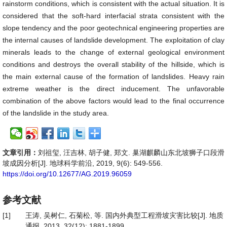
rainstorm conditions, which is consistent with the actual situation. It is
considered that the soft-hard interfacial strata consistent with the
slope tendency and the poor geotechnical engineering properties are
the internal causes of landslide development. The exploitation of clay
minerals leads to the change of external geological environment
conditions and destroys the overall stability of the hillside, which is
the main external cause of the formation of landslides. Heavy rain
extreme weather is the direct inducement. The unfavorable
combination of the above factors would lead to the final occurrence
of the landslide in the study area.
文章引用：
刘祖玺, 汪吉林, 胡子健, 郑文. 巢湖麒麟山东北坡狮子口段滑
坡成因分析[J]. 地球科学前沿, 2019, 9(6): 549-556.
https://doi.org/10.12677/AG.2019.96059
参考文献
[1]
王涛, 吴树仁, 石菊松, 等. 国内外典型工程滑坡灾害比较[J]. 地质
通报, 2013, 32(12): 1881-1899.