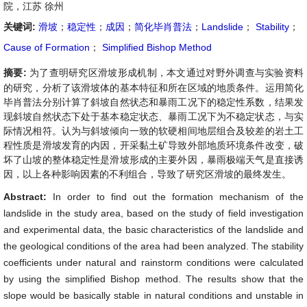
院，江苏 徐州
关键词:
滑坡
；
稳定性
；
成因
；
简化毕肖普法
；
Landslide
；
Stability
；
Cause of Formation
；
Simplified Bishop Method
摘要:
为了查明研究区滑坡形成机制，本文通过对野外调查与实验资料
的研究，分析了该滑坡体的基本特征和所在区域的地质条件。运用简化
毕肖普法分别计算了斜坡自然状态和暴雨工况下的稳定性系数，结果发
现斜坡自然状态下处于基本稳定状态、暴雨工况下为不稳定状态，与实
际情况相符。认为与斜坡倾向一致的软硬相间地层组合及较差的岩土工
程性质是滑坡发育的内因，开采黏土矿导致外部地质环境条件改变，破
坏了山坡的整体稳定性是滑坡形成的主要外因，暴雨极端天气是直接诱
因，以上各种影响因素的不利组合，导致了研究区滑坡的最终发生。
Abstract:
In order to find out the formation mechanism of the
landslide in the study area, based on the study of field investigation
and experimental data, the basic characteristics of the landslide and
the geological conditions of the area had been analyzed. The stability
coefficients under natural and rainstorm conditions were calculated
by using the simplified Bishop method. The results show that the
slope would be basically stable in natural conditions and unstable in