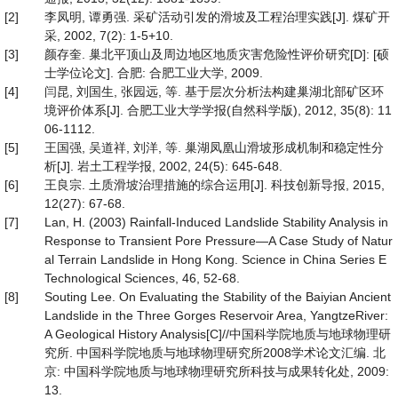
[2]
李凤明, 谭勇强. 采矿活动引发的滑坡及工程治理实践[J]. 煤矿开
采, 2002, 7(2): 1-5+10.
[3]
颜存奎. 巢北平顶山及周边地区地质灾害危险性评价研究[D]: [硕
士学位论文]. 合肥: 合肥工业大学, 2009.
[4]
闫昆, 刘国生, 张园远, 等. 基于层次分析法构建巢湖北部矿区环
境评价体系[J]. 合肥工业大学学报(自然科学版), 2012, 35(8): 11
06-1112.
[5]
王国强, 吴道祥, 刘洋, 等. 巢湖凤凰山滑坡形成机制和稳定性分
析[J]. 岩土工程学报, 2002, 24(5): 645-648.
[6]
王良宗. 土质滑坡治理措施的综合运用[J]. 科技创新导报, 2015,
12(27): 67-68.
[7]
Lan, H. (2003) Rainfall-Induced Landslide Stability Analysis in
Response to Transient Pore Pressure—A Case Study of Natur
al Terrain Landslide in Hong Kong. Science in China Series E
Technological Sciences, 46, 52-68.
[8]
Souting Lee. On Evaluating the Stability of the Baiyian Ancient
Landslide in the Three Gorges Reservoir Area, YangtzeRiver:
A Geological History Analysis[C]//中国科学院地质与地球物理研
究所. 中国科学院地质与地球物理研究所2008学术论文汇编. 北
京: 中国科学院地质与地球物理研究所科技与成果转化处, 2009:
13.