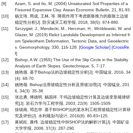
[9]
Azam, S. and Ito, M. (2004) Unsaturated Soil Properties of a
Fissured Expansive Clay. Asean Economic Bulletin, 21, 81-93.
[10]
杨文琦, 周成, 王林, 等. 降雨作用下考虑膨胀推力的膨胀土边坡
稳定性分析[J]. 防灾减灾工程学报, 2018, 38(5): 874-880.
[11]
Szczygieł, J., Mendecki, M., Hercman, H., Wróblewski, W. and
Glazer, M. (2019) Relict Landslide Development as Inferred fr
om Speleothem Deformation, Tectonic Data, and Geoelectric
s. Geomorphology, 330, 116-128. [
Google Scholar
] [
CrossRe
f
]
[12]
Bishop, A.W. (1955) The Use of the Slip Circle in the Stability
Analysis of Earth Slopes. Geotechnique, 5, 7-17.
[13]
姚艳领. 基于Bishop法的边坡稳定性分析[J]. 中国锰业, 2016, 34
(4): 68-70.
[14]
姚艳领. Bishop法滑坡稳定性分析及滑坡治理[J]. 中国锰业, 201
6, 34(3): 35-38.
[15]
张志勇, 傅德明, 杨国祥. 干坞边坡稳定性计算及边坡变形规律研
究[J]. 岩石力学与工程学报, 2003, 22(9): 1505-1509.
[16]
徐镇南, 邓志华. 基于BISHOP法的某水利工程滑坡稳定性计算研
究及评价[J]. 水利规划与设计, 2016(8): 80-83+125.
[17]
蒋斌松, 康伟. 边坡稳定性中BISHOP法的解析计算[J]. 中国矿业
大学学报, 2008, 37(3): 287-290.