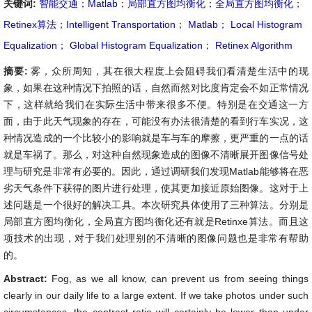
关键词:
智能交通
；
Matlab
；
局部直方图均衡化
；
全局直方图均衡化
；
Retinex算法
；
Intelligent Transportation
；
Matlab
；
Local Histogram
Equalization
；
Global Histogram Equalization
；
Retinex Algorithm
摘要:
雾，众所周知，其在很大程度上会阻碍我们看清楚生活中的现
象，如果在这种情况下拍照的话，自然而然对比度肯定会不如正常情况
下，这样就给我们在实际生活中带来很多不便。特别是在交通这一方
面，由于此天气现象的存在，可能没有办法很清楚的看到行车实况，这
种情况造成的一个比较小的影响就是车与车的摩擦，更严重的一点的话
就是车祸了。那么，对这种自然现象造成的图像不清晰展开图像信号处
理与研究是非常有必要的。因此，通过调研我们发现Matlab能够将在恶
劣天气条件下获得的图片进行处理，使其更加接近原始图像。这对于上
述问题是一个很好的解决工具。本次研究具体使用了三种算法。分别是
局部直方图均衡化，全局直方图均衡化还有就是Retinxe算法。而且这
项技术的出现，对于我们处理别的不清晰的图像问题也是非常有帮助
的。
Abstract:
Fog, as we all know, can prevent us from seeing things
clearly in our daily life to a large extent. If we take photos under such