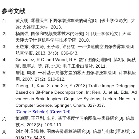
参考文献
[1]
黄义明. 雾霾天气下图像增强算法的研究[D]: [硕士学位论文]. 大
连: 大连理工大学, 2013.
[2]
杨国强. 图像和视频去雾技术的研究[D]: [硕士学位论文]. 天津:
天津大学计算机科学与技术学院, 2010.
[3]
王敬东, 张文涛, 王子瑞, 许丽红. 一种快速航空图像去雾算法[J].
航空学报, 2013, 34(3): 636-643.
[4]
Gonzalez, R.C. and Wood, R.E. 数字图像处理[M]. 第3版. 阮秋
琦, 阮宇志, 等, 译. 北京: 电子工业出版社, 2011.
[5]
詹翔, 周焰. 一种基于局部方差的雾天图像增强算法[J]. 计算机应
用, 2007, 27(2): 510-512.
[6]
Zheng, J., Kou, X. and Xie, Y. (2018) Traffic Image Defogging
Based on Bit-Plane Decomposition. In: Ren, J., et al., Eds., Ad
vances in Brain Inspired Cognitive Systems, Lecture Notes in
Computer Science, Springer, Cham, 827-837.
[
Google Scholar
] [
CrossRef
]
[7]
姬旭丽, 王亚刚, 车芳. 基于深度学习的图像去雾霾研究[J]. 信息
技术, 2018(8): 106-110.
[8]
刘奇付, 邵换峥. 图像去雾霾算法研究[J]. 信息与电脑(理论版), 2
018(17): 34-35.