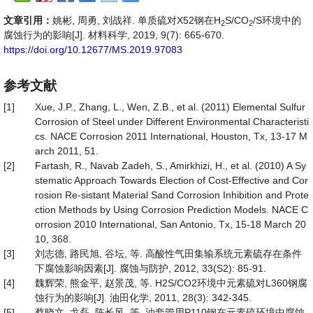
文章引用：
姚彬, 周勇, 刘战祥. 单质硫对X52钢在H
S/CO
/S环境中的
2
2
腐蚀行为的影响[J]. 材料科学, 2019, 9(7): 665-670.
https://doi.org/10.12677/MS.2019.97083
参考文献
[1]
Xue, J.P., Zhang, L., Wen, Z.B., et al. (2011) Elemental Sulfur
Corrosion of Steel under Different Environmental Characteristi
cs. NACE Corrosion 2011 International, Houston, Tx, 13-17 M
arch 2011, 51.
[2]
Fartash, R., Navab Zadeh, S., Amirkhizi, H., et al. (2010) A Sy
stematic Approach Towards Election of Cost-Effective and Cor
rosion Re-sistant Material Sand Corrosion Inhibition and Prote
ction Methods by Using Corrosion Prediction Models. NACE C
orrosion 2010 International, San Antonio, Tx, 15-18 March 20
10, 368.
[3]
刘志德, 路民旭, 谷坛, 等. 高酸性气田集输系统元素硫存在条件
下腐蚀影响因素[J]. 腐蚀与防护, 2012, 33(S2): 85-91.
[4]
魏辉荣, 熊金平, 赵景茂, 等. H2S/CO2环境中元素硫对L360钢腐
蚀行为的影响[J]. 油田化学, 2011, 28(3): 342-345.
[5]
蔡晓文, 戈磊, 陈长风, 等. 油套管用P110钢在元素硫环境中腐蚀