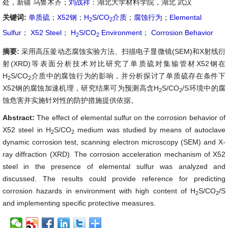
处，新疆 乌鲁木齐；
刘战祥
：湖北大学材料学院，湖北 武汉
关键词:
单质硫
；
X52钢
；
H
S/CO
介质
；
腐蚀行为
；
Elemental
2
2
Sulfur
；
X52 Steel
；
H
S/CO
Environment
；
Corrosion Behavior
2
2
摘要:
采用高压釜动态腐蚀实验方法、扫描电子显微镜(SEM)和X射线衍
射(XRD)等表面分析技术对比研究了单质硫对集输管材X52钢在
H
S/CO
介质中的腐蚀行为的影响，并分析探讨了单质硫存在条件下
2
2
X52钢的腐蚀加速机理，研究结果可为预测高含H
S/CO
/S环境中的腐
2
2
蚀危害并实施针对性的防护措施提供依据。
Abstract:
The effect of elemental sulfur on the corrosion behavior of
X52 steel in H
S/CO
medium was studied by means of autoclave
2
2
dynamic corrosion test, scanning electron microscopy (SEM) and X-
ray diffraction (XRD). The corrosion acceleration mechanism of X52
steel in the presence of elemental sulfur was analyzed and
discussed. The results could provide reference for predicting
corrosion hazards in environment with high content of H
S/CO
/S
2
2
and implementing specific protective measures.