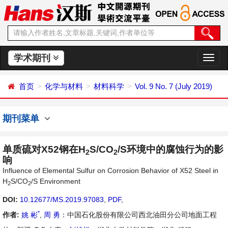
学术期刊
切
换
导
首页
化学与材料
材料科学
Vol. 9 No. 7 (July 2019)
航
期刊菜单
单质硫对X52钢在H
S/CO
/S环境中的腐蚀行为的影
2
2
响
Influence of Elemental Sulfur on Corrosion Behavior of X52 Steel in
H
S/CO
/S Environment
2
2
DOI:
10.12677/MS.2019.97083
,
PDF
,
*
作者:
姚 彬
,
周 勇
：中国石化股份有限公司西北油田分公司地面工程