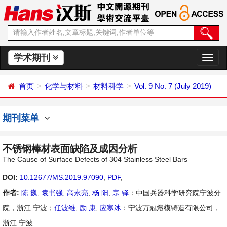
学术期刊
切
换
导
首页
化学与材料
材料科学
Vol. 9 No. 7 (July 2019)
航
期刊菜单
不锈钢棒材表面缺陷及成因分析
The Cause of Surface Defects of 304 Stainless Steel Bars
DOI:
10.12677/MS.2019.97090
,
PDF
,
作者:
陈 巍
,
袁书强
,
高永亮
,
杨 阳
,
宗 铎
：中国兵器科学研究院宁波分
院，浙江 宁波；
任波维
,
励 康
,
应寒冰
：宁波万冠熔模铸造有限公司，
浙江 宁波