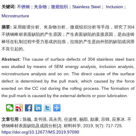
关键词:
不锈钢
；
夹杂物
；
微观组织
；
Stainless Steel
；
Inclusion
；
Microstructure
摘要:
采用能谱分析、夹杂物分析、微观组织分析等手段，研究了304
不锈钢棒材表面缺陷的产生原因；产生表面缺陷的直接原因，是由连铸
棒坯在轧制过程中受力形成的拉痕，拉痕的产生是由外部的缺陷或润滑
不良引起的。
Abstract:
The cause of surface defects of 304 stainless steel bars
was studied by means of SEM energy analysis, inclusion analysis,
microstructure analysis and so on. The direct cause of the surface
defect is determined by the pull mark, which caused by the force
exerted on the CC rod during the rolling process. The formation of
the pull mark is caused by the external defects or poor lubrication.
文章引用：
陈巍, 袁书强, 高永亮, 任波维, 杨阳, 励康, 宗铎, 应寒冰. 不
锈钢棒材表面缺陷及成因分析[J]. 材料科学, 2019, 9(7): 717-725.
https://doi.org/10.12677/MS.2019.97090