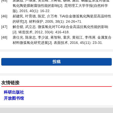
[45]
唐婉霞, 严继康, 吴云峰, 方树铭, 杨钢, 施哲. 磷酸盐浓度对微弧
氧化陶瓷膜耐腐蚀性能的影响[J]. 昆明理工大学学报(自然科学
版), 2015, 40(1): 16-22.
[46]
郝建民, 叶育德, 陈宏, 介万奇. TiAl合金微弧氧化陶瓷层高温特性
的研究[J]. 材料保护, 2005, 38(1): 24-26+71.
[47]
解念锁, 武立志. 微弧氧化对TC4钛合金高温抗氧化性能的影响
[J]. 铸造技术, 2012, 33(4): 416-418.
[48]
唐仕光, 陈泉志, 李少波, 蒋智秋, 童庆, 黄祖江, 李伟洲. 金属复合
材料微弧氧化研究进展[J]. 表面技术, 2016, 45(11): 23-31.
投稿
友情链接
科研出版社
开放图书馆