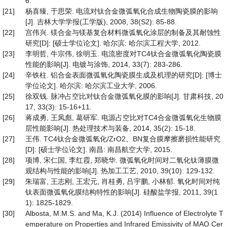
6.
[21]
杨喜臻, 于思荣. 电流对钛合金微弧氧化合成生物陶瓷膜的影响
[J]. 吉林大学学报(工学版), 2008, 38(S2): 85-88.
[22]
宫伟兴. 镁合金与镁基复合材料微弧氧化涂层的制备及其耐蚀性
研究[D]: [硕士学位论文]. 哈尔滨: 哈尔滨工程大学, 2012.
[23]
李明哲, 牛宗伟, 徐明玉. 电流密度对TC4钛合金微弧氧化陶瓷膜
性能的影响[J]. 电镀与涂饰, 2014, 33(7): 283-286.
[24]
辛铁柱. 铝合金表面微弧氧化陶瓷膜生成及机理的研究[D]: [博士
学位论文]. 哈尔滨: 哈尔滨工业大学, 2006.
[25]
徐双钱. 脉冲占空比对钛合金微弧氧化膜的影响[J]. 甘肃科技, 20
17, 33(3): 15-16+11.
[26]
蒋成勇, 王凤彪, 葛研军. 电源占空比对TC4合金微弧氧化生物膜
层性能影响[J]. 热处理技术与装备, 2014, 35(2): 15-18.
[27]
王伟. TC4钛合金微弧氧化/ZrO2、BN复合膜摩擦磨损性能研究
[D]: [硕士学位论文]. 南昌: 南昌航空大学, 2015.
[28]
项博, 宋仁国, 李红霞, 郑晓华. 微弧氧化时间对二氧化钛薄膜微
观结构与性能的影响[J]. 热加工工艺, 2010, 39(10): 129-132.
[29]
朱瑞富, 王志刚, 王宏元, 肖桂勇, 吕宇鹏, 小林郁. 氧化时间对纯
钛表面微弧氧化膜结构特性的影响[J]. 硅酸盐学报, 2011, 39(1
1): 1825-1829.
[30]
Albosta, M.M.S. and Ma, K.J. (2014) Influence of Electrolyte T
emperature on Properties and Infrared Emissivity of MAO Cer