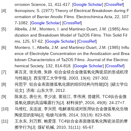
orrosion Science, 11, 411-417. [
Google Scholar
] [
CrossRef
]
[4]
Ikonopisov, S. (1977) Theory of Electrical Breakdown during F
ormation of Barrier Anodic Films. Electrochimica Acta, 22, 107
7-1082. [
Google Scholar
] [
CrossRef
]
[5]
Albella, J.M., Montero, I. and Martinez-Duart, J.M. (1985) Ano
dization and Breakdown Model of Ta2O5 Films. Thin Solid Fil
ms, 125, 57-62. [
Google Scholar
] [
CrossRef
]
[6]
Montero, I., Albella, J.M. and Martinez-Duart, J.M. (1985) Influ
ence of Electrolyte Concentration on the Anodization and Brea
kdown Characteristics of Ta2O5 Films. Journal of the Electroc
hemical Society, 132, 814-818. [
Google Scholar
] [
CrossRef
]
[7]
蒋百灵, 张先锋, 朱静. 铝合金镁合金微弧氧化陶瓷层的形成机理
与性能[J]. 西安理工大学学报, 2003, 19(4): 297-302.
[8]
何思宇. 铝合金表面微弧氧化膜的组织结构与性能[D]: [硕士学位
论文]. 济南: 山东大学, 2012.
[9]
陈泉志, 唐仕光, 李少波, 黄祖江, 李伟洲, 曾建民. TC4钛合金微
弧氧化膜的高温曝露行为[J]. 材料保护, 2016, 49(8): 24-27+7.
[10]
马维红, 吴连波, 李兴照. 电解液组成对医用钛合金微弧氧化生物
陶瓷层的影响[J]. 电镀与涂饰, 2014, 33(19): 823-826.
[11]
王永东, 刘万辉, 鲍爱莲. TC4钛合金表面微弧氧化陶瓷涂层的摩
擦学行为[J]. 煤矿机械, 2010, 31(11): 65-67.