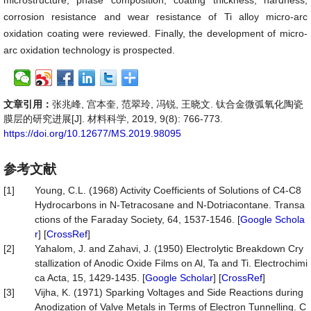
microstructure, phase composition, coating thickness, hardness,
corrosion resistance and wear resistance of Ti alloy micro-arc
oxidation coating were reviewed. Finally, the development of micro-
arc oxidation technology is prospected.
文章引用：
张兆峰, 宫本奎, 范翠玲, 冯锐, 王晓文. 钛合金微弧氧化陶瓷
膜层的研究进展[J]. 材料科学, 2019, 9(8): 766-773.
https://doi.org/10.12677/MS.2019.98095
参考文献
[1]
Young, C.L. (1968) Activity Coefficients of Solutions of C4-C8
Hydrocarbons in N-Tetracosane and N-Dotriacontane. Transa
ctions of the Faraday Society, 64, 1537-1546. [
Google Schola
r
] [
CrossRef
]
[2]
Yahalom, J. and Zahavi, J. (1950) Electrolytic Breakdown Cry
stallization of Anodic Oxide Films on Al, Ta and Ti. Electrochimi
ca Acta, 15, 1429-1435. [
Google Scholar
] [
CrossRef
]
[3]
Vijha, K. (1971) Sparking Voltages and Side Reactions during
Anodization of Valve Metals in Terms of Electron Tunnelling. C