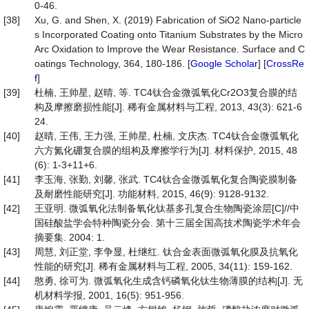
0-46.
[38]
Xu, G. and Shen, X. (2019) Fabrication of SiO2 Nano-particle
s Incorporated Coating onto Titanium Substrates by the Micro
Arc Oxidation to Improve the Wear Resistance. Surface and C
oatings Technology, 364, 180-186. [
Google Scholar
] [
CrossRe
f
]
[39]
杜楠, 王帅星, 赵晴, 等. TC4钛合金微弧氧化Cr2O3复合膜的结
构及摩擦磨损性能[J]. 稀有金属材料与工程, 2013, 43(3): 621-6
24.
[40]
赵晴, 王伟, 王力强, 王帅星, 杜楠, 文庆杰. TC4钛合金微弧氧化
六方氮化硼复合膜的组构及摩擦学行为[J]. 材料保护, 2015, 48
(6): 1-3+11+6.
[41]
李玉海, 张勤, 刘馨, 张武. TC4钛合金微弧氧化复合陶瓷膜制备
及耐磨性能研究[J]. 功能材料, 2015, 46(9): 9128-9132.
[42]
王亚明. 微弧氧化法制备氧化钛基多孔复合生物陶瓷涂层[C]//中
国硅酸盐学会特种陶瓷分会. 第十三届全国高技术陶瓷学术年会
摘要集. 2004: 1.
[43]
周慧, 刘正堂, 李争显, 杜继红. 钛合金表面微弧氧化膜及抗氧化
性能的研究[J]. 稀有金属材料与工程, 2005, 34(11): 159-162.
[44]
憨勇, 徐可为. 微弧氧化生成含钙磷氧化钛生物薄膜的结构[J]. 无
机材料学报, 2001, 16(5): 951-956.