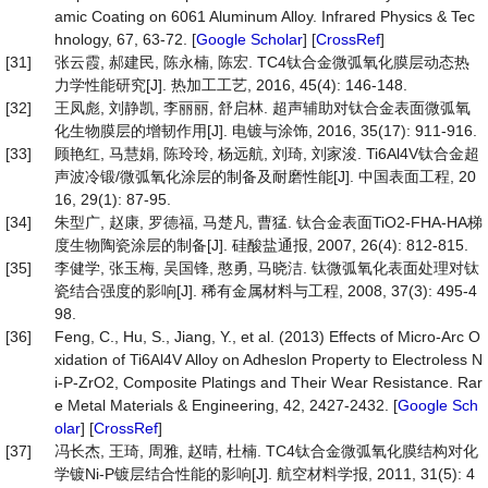
amic Coating on 6061 Aluminum Alloy. Infrared Physics & Tec
hnology, 67, 63-72. [
Google Scholar
] [
CrossRef
]
[31]
张云霞, 郝建民, 陈永楠, 陈宏. TC4钛合金微弧氧化膜层动态热
力学性能研究[J]. 热加工工艺, 2016, 45(4): 146-148.
[32]
王凤彪, 刘静凯, 李丽丽, 舒启林. 超声辅助对钛合金表面微弧氧
化生物膜层的增韧作用[J]. 电镀与涂饰, 2016, 35(17): 911-916.
[33]
顾艳红, 马慧娟, 陈玲玲, 杨远航, 刘琦, 刘家浚. Ti6Al4V钛合金超
声波冷锻/微弧氧化涂层的制备及耐磨性能[J]. 中国表面工程, 20
16, 29(1): 87-95.
[34]
朱型广, 赵康, 罗德福, 马楚凡, 曹猛. 钛合金表面TiO2-FHA-HA梯
度生物陶瓷涂层的制备[J]. 硅酸盐通报, 2007, 26(4): 812-815.
[35]
李健学, 张玉梅, 吴国锋, 憨勇, 马晓洁. 钛微弧氧化表面处理对钛
瓷结合强度的影响[J]. 稀有金属材料与工程, 2008, 37(3): 495-4
98.
[36]
Feng, C., Hu, S., Jiang, Y., et al. (2013) Effects of Micro-Arc O
xidation of Ti6Al4V Alloy on Adheslon Property to Electroless N
i-P-ZrO2, Composite Platings and Their Wear Resistance. Rar
e Metal Materials & Engineering, 42, 2427-2432. [
Google Sch
olar
] [
CrossRef
]
[37]
冯长杰, 王琦, 周雅, 赵晴, 杜楠. TC4钛合金微弧氧化膜结构对化
学镀Ni-P镀层结合性能的影响[J]. 航空材料学报, 2011, 31(5): 4