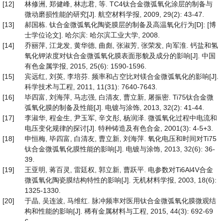
[12]
林修洲, 郑健峰, 林志君, 等. TC4钛合金微弧氧化涂层的制备与
微动磨损性能的研究[J]. 航空材料学报, 2009, 29(2): 43-47.
[13]
郝国栋. 钛合金微弧氧化陶瓷膜层的制备及高温氧化行为[D]: [博
士学位论文]. 哈尔滨: 哈尔滨工业大学, 2008.
[14]
乔丽萍, 江龙发, 黄华德, 曲彪, 张淑芳, 张荣发, 向军淮. 钙盐和氢
氧化钾浓度对钛合金微弧氧化膜表面形貌及成分的影响[J]. 中国
有色金属学报, 2015, 25(6): 1590-1596.
[15]
宾远红, 刘英, 李培芬. 频率和占空比对镁合金微弧氧化的影响[J].
科学技术与工程, 2011, 11(31): 7640-7643.
[16]
毕四富, 刘海萍, 马志强, 白清友, 曹立新, 屠振密. Ti75钛合金微
弧氧化膜的制备及性能[J]. 电镀与涂饰, 2013, 32(2): 41-44.
[17]
李淑华, 程金生, 尹玉军, 辛文彤, 杨润泽. 微弧氧化过程中电流和
电压变化规律的探讨[J]. 特种铸造及有色合金, 2001(3): 4-5+3.
[18]
申恒梅, 毕四富, 白清友, 曹立新, 刘海萍. 氧化电压和时间对Ti75
钛合金微弧氧化膜性能的影响[J]. 电镀与涂饰, 2013, 32(6): 36-
39.
[19]
王亚明, 蒋百灵, 雷廷权, 郭立新, 曹跃平. 电参数对Ti6Al4V合金
微弧氧化陶瓷膜结构特性的影响[J]. 无机材料学报, 2003, 18(6):
1325-1330.
[20]
于晶, 吴连波, 马维红. 脉冲频率对医用钛合金微弧氧化膜微观结
构和性能的影响[J]. 稀有金属材料与工程, 2015, 44(3): 692-69