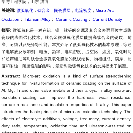
学与工程学院，山东 淄博
关键词:
微弧氧化
；
钛合金
；
陶瓷膜层
；
电流密度
；
Micro-Arc
Oxidation
；
Titanium Alloy
；
Ceramic Coating
；
Current Density
摘要:
微弧氧化是一种在铝、镁、钛等阀金属及其合金表面原位生成陶
瓷膜的表面强化技术。钛合金微弧氧化膜层能提高钛合金的硬度、耐
磨、耐蚀以及绝缘等性能。本文介绍了微弧氧化技术的基本原理，综述
了电解液及添加剂、电压、频率、电流密度、占空比、温度、氧化时间
和超声辅助等对钛合金微弧氧化膜层的微观结构、物相组成、膜厚、硬
度和耐蚀、耐磨性能的影响，最后对微弧氧化技术的发展提出了展望。
Abstract:
Micro-arc oxidation is a kind of surface strengthening
technique for in-situ formation of ceramic coating on the surface of
Al, Mg, Ti and other valve metals and their alloys. Ti alloy micro-arc
oxi-dation coating can improve the hardness, wear resistance,
corrosion resistance and insulation properties of Ti alloy. This paper
introduces the basic principle of micro-arc oxidation technology. The
effects of electrolyte additives, voltage, frequency, current density,
duty ratio, temperature, oxidation time and ultrasonic-assisted on