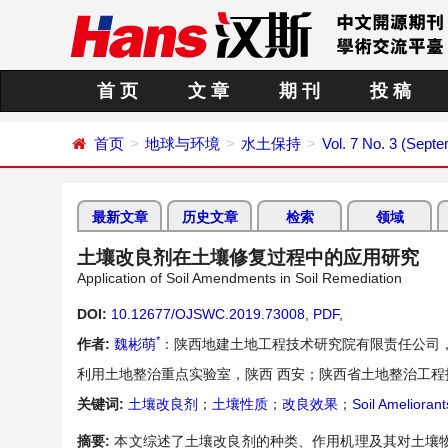
首 页
文 章
期 刊
投 稿
首页
地球与环境
水土保持
Vol. 7 No. 3 (Sept
最新文章
历史文章
检索
领域
土壤改良剂在土壤修复过程中的应用研究
Application of Soil Amendments in Soil Remediation
DOI:
10.12677/OJSWC.2019.73008
,
PDF
,
*
作者:
魏彬萌
：陕西地建土地工程技术研究院有限责任公司，
利用土地整治重点实验室，陕西 西安；陕西省土地整治工程
关键词:
土壤改良剂
；
土壤性质
；
改良效果
；
Soil Ameliorant
摘要:
本文综述了土壤改良剂的种类、作用机理及其对土壤