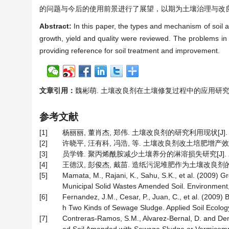
的问题与今后的使用前景进行了展望，以期为土壤治理与改
Abstract:
In this paper, the types and mechanism of soil a
growth, yield and quality were reviewed. The problems in t
providing reference for soil treatment and improvement.
文章引用：
魏彬萌. 土壤改良剂在土壤修复过程中的应用研究[J]. 水土
参考文献
[1]
杨丽丽, 董肖杰, 郑伟. 土壤改良剂的研究利用现状[J]. 河北林
[2]
许晓平, 汪有科, 冯浩, 等. 土壤改良剂改土培肥增产效应研究综述
[3]
员学锋. 聚丙烯酰胺减少土壤养分的淋溶损失研究[J]. 农业环境
[4]
王德汉, 彭俊杰, 戴苗. 造纸污泥堆肥作为土壤改良剂的肥效研究[
[5]
Mamata, M., Rajani, K., Sahu, S.K., et al. (2009)
Municipal Solid Wastes Amended Soil. Environment, 
[6]
Fernandez, J.M., Cesar, P., Juan, C., et al. (2009)
h Two Kinds of Sewage Sludge. Applied Soil Ecology
[7]
Contreras-Ramos, S.M., Alvarez-Bernal, D. and Den