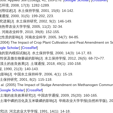
t. Applied Soil Ecology, 41, 269-276. [
Google Scholar
] [
CrossRef
]
008, 17(3): 1282-1289.
]. 水土保持学报, 2001, 15(6): 14-142.
00, 31(5): 199-202, 223.
 水土保持研究, 2002, 9(2): 146-149.
业大学学报, 2005, 11(2): 32-34.
科学, 2010, 39(8): 152-155.
[J]. 河南农业科学, 2005, 34(7): 84-85.
 (2004) The Impact of Crop Plant Cultivation and Peat Amendment on So
gle Scholar
] [
CrossRef
]
试验[J]. 水土保持学报, 2000, 14(3): 14-17, 83.
微生物量碳的影响[J]. 水土保持学报, 2012, 26(5): 68-72+77.
效果[J]. 土壤通报, 2018, 49(1): 150-158.
0, 21(3): 140-143.
 中国水土保持科学, 2006, 4(1): 15-19.
, 2001, 8(2): 115-118.
 et al. (2005) The Impact of Sludge Amendment on Methanogen Communit
Google Scholar
] [
CrossRef
]
良效果研究[J]. 中国农学通报, 2009, 25(20): 160-165.
中磷的活化及玉米吸磷的影响[J]. 华南农业大学学报(自然科学版), 2004, 2
 河北农业大学学报, 1991, 14(1): 14-18.