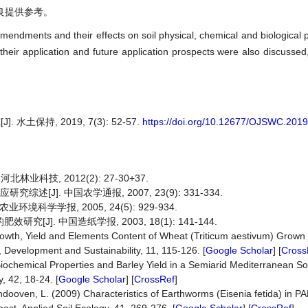
良提供参考。
mendments and their effects on soil physical, chemical and biological p
heir application and future application prospects were also discussed,
保持, 2019, 7(3): 52-57.
https://doi.org/10.12677/OJSWC.201
业科技, 2012(2): 27-30+37.
[J]. 中国农学通报, 2007, 23(9): 331-334.
科学学报, 2005, 24(5): 929-934.
J]. 中国造纸学报, 2003, 18(1): 141-144.
 Growth, Yield and Elements Content of Wheat (Triticum aestivum) Grow
Development and Sustainability, 11, 115-126. [
Google Scholar
] [
Cross
 Biochemical Properties and Barley Yield in a Semiarid Mediterranean S
, 42, 18-24. [
Google Scholar
] [
CrossRef
]
dooven, L. (2009) Characteristics of Earthworms (Eisenia fetida) in 