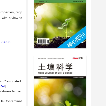
roperties, crop
 with a view to
9.73008
n in Composted
Ref
]
oil Amended wit
PAHs Contaminat