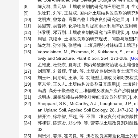
ed Soil Amended with Sewage Sludge or Vermicompos
[8]
陈义群, 董元华. 土壤改良剂的研究与应用进展[J]. 生态环境, 2
[9]
朱咏莉, 刘军, 王益权. 国内外土壤结构改良剂的研究利用综述[J
[10]
龙明杰, 曾繁森. 高聚合物土壤改良剂研究进展[J]. 土壤通报, 20
[11]
吴淑芳, 吴普特. 化学物质对提高雨水利用率的应用研究进展[J].
[12]
张黎明, 邓万刚. 土壤改良剂的研究与应用现状[J]. 华南热带农
[13]
周岩, 武继承. 土壤改良剂的研究现状、问题与展望[J]. 河南农业
[14]
陈之群, 孙治强, 张慧梅. 土壤调理剂对辣椒田土壤理化性质的影响
[15]
Vepsalainen, M., Erkomaa, K., Kukkonen, S., et al.
tivity and Structure. Plant & Soil, 264, 273-286. [
Goo
[16]
孟维忠, 杜尧东, 夏海江. 聚丙烯酰胺防治坡地土壤侵蚀的室内模拟
[17]
刘慧军, 刘景辉, 于健, 等. 土壤改良剂对燕麦土壤理化性状及
[18]
刘玉环, 闫治斌, 王学, 等. 功能型土壤改良剂对灰棕荒漠土的改良
[19]
巫东堂, 王久志. 土壤结构改良剂及其应用[J]. 土壤通报, 199
[20]
冯浩. 高分子聚合物对土壤物理及坡面产流产沙特征的影响[J].
[21]
龙明杰. 腐植酸接枝共聚物对赤红壤改良的研究[J]. 水土保持研究
[22]
Sheppard, S.K., McCarthy, A.J., Loughnane, J.P.,
an Upland Soil. Applied Soil Ecology, 28, 147-162. [
[23]
解开治, 徐培智, 严超, 等. 不同土壤改良剂对南方酸性土壤的改
[24]
郭和蓉, 陈琼贤, 郑少玲, 等. 营养型土壤改良剂对酸性土壤
32.
[25]
周恩湘, 姜淳, 霍习良, 等. 沸石改良滨海盐化潮土的研究[J].