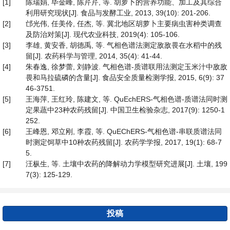
[1]
陈瑞娟, 毕金峰, 陈芹芹, 等. 胡萝卜的营养功能、加工及其综合
利用研究现状[J]. 食品与发酵工业, 2013, 39(10): 201-206.
[2]
邙光伟, 任美伶, 任杰, 等. 冀北地区胡萝卜主要病虫害种类调查
及防治对策[J]. 现代农业科技, 2019(4): 105-106.
[3]
李雄, 黄安香, 胡德禹, 等. 气相色谱法测定敌敌畏在水稻中的残
留[J]. 农药科学与管理, 2014, 35(4): 41-44.
[4]
朱春逸, 徐梦蕾, 刘静波. 气相色谱-质谱联用法测定玉米汁中敌敌
畏和马拉硫磷的含量[J]. 食品安全质量检测学报, 2015, 6(9): 37
46-3751.
[5]
王海萍, 王红玲, 陈建文, 等. QuEchERS-气相色谱-质谱法同时测
定果蔬中23种农药残留[J]. 中国卫生检验杂志, 2017(9): 1250-1
252.
[6]
王峰恩, 邓立刚, 李霞, 等. QuEChERS-气相色谱-串联质谱法同
时测定饲草中10种农药残留[J]. 农药学学报, 2017, 19(1): 68-7
5.
[7]
汪枞生, 等. 土壤中农药的降解动力学模型研究进展[J]. 土壤, 199
7(3): 125-129.
投稿