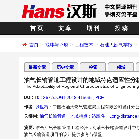
首 页
文 章
期 刊
投 稿
首页
地球与环境
工程技术
石油天然气学报
最新文章
历史文章
检索
领域
油气长输管道工程设计的地域特点适应性分
The Adaptability of Regional Characteristics of Engineerin
DOI:
10.12677/JOGT.2019.415085
,
PDF
,
作者:
张世梅
：中国石油天然气管道局工程有限公司设计分公
关键词:
油气长输管道
；
地域特点
；
适应性
；
Long-distance 
摘要:
结合油气长输管道工程经验，对油气长输管道设计中
油气长输管道项目的设计提供参考与借鉴。