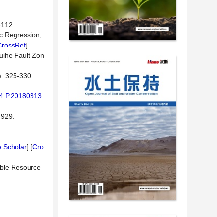
12.
ic Regression,
CrossRef
]
uihe Fault Zon
25-330.
.
874.P.20180313.
29.
 Scholar
] [
Cro
able Resource