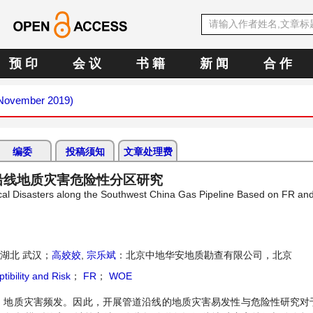
预 印
会 议
书 籍
新 闻
合 作
 (November 2019)
编委
投稿须知
文章处理费
沿线地质灾害危险性分区研究
gical Disasters along the Southwest China Gas Pipeline Based on FR a
湖北 武汉；
高姣姣
,
宗乐斌
：北京中地华安地质勘查有限公司，北京
tibility and Risk
；
FR
；
WOE
，地质灾害频发。因此，开展管道沿线的地质灾害易发性与危险性研究对