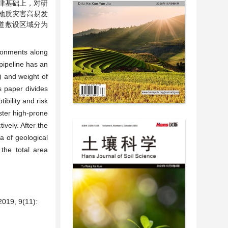
律基础上，对研
地质灾害高易发
管道敷设区域分为
ironments along
 pipeline has an
) and weight of
s paper divides
ibility and risk
aster high-prone
vely. After the
a of geological
the total area
 9(11):