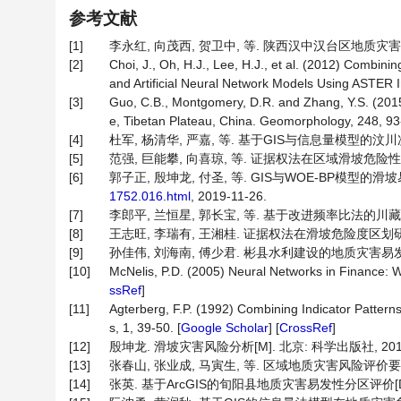
参考文献
[1]
李永红, 向茂西, 贺卫中, 等. 陕西汉中汉台区地质灾害易发性
[2]
Choi, J., Oh, H.J., Lee, H.J., et al. (2012) Combin
and Artificial Neural Network Models Using ASTER 
[3]
Guo, C.B., Montgomery, D.R. and Zhang, Y.S. (2015)
e, Tibetan Plateau, China. Geomorphology, 248, 93-
[4]
杜军, 杨清华, 严嘉, 等. 基于GIS与信息量模型的汶川次生
[5]
范强, 巨能攀, 向喜琼, 等. 证据权法在区域滑坡危险性评价中
[6]
郭子正, 殷坤龙, 付圣, 等. GIS与WOE-BP模型的滑坡易
1752.016.html
, 2019-11-26.
[7]
李郎平, 兰恒星, 郭长宝, 等. 基于改进频率比法的川藏铁路沿
[8]
王志旺, 李瑞有, 王湘桂. 证据权法在滑坡危险度区划研究中的应用
[9]
孙佳伟, 刘海南, 傅少君. 彬县水利建设的地质灾害易发性与危
[10]
McNelis, P.D. (2005) Neural Networks in Finance: 
ssRef
]
[11]
Agterberg, F.P. (1992) Combining Indicator Patter
s, 1, 39-50. [
Google Scholar
] [
CrossRef
]
[12]
殷坤龙. 滑坡灾害风险分析[M]. 北京: 科学出版社, 201
[13]
张春山, 张业成, 马寅生, 等. 区域地质灾害风险评价要素权值
[14]
张英. 基于ArcGIS的旬阳县地质灾害易发性分区评价[D]: [