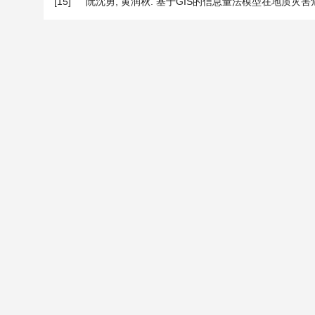
[15]
阮沈勇, 黄润秋. 基于GIS的信息量法模型在地质灾害危险性区划