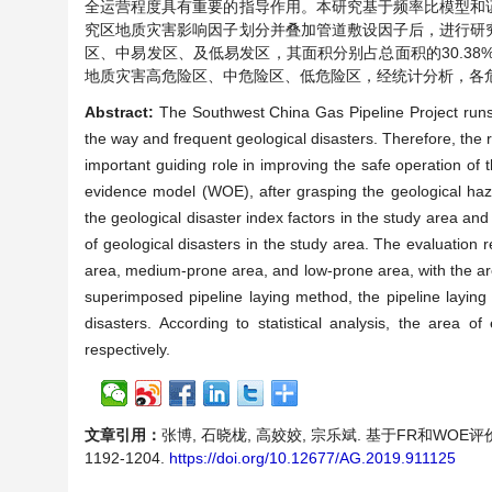
全运营程度具有重要的指导作用。本研究基于频率比模型和
究区地质灾害影响因子划分并叠加管道敷设因子后，进行研
区、中易发区、及低易发区，其面积分别占总面积的30.38%
地质灾害高危险区、中危险区、低危险区，经统计分析，各危险区的
Abstract:
The Southwest China Gas Pipeline Project runs
the way and frequent geological disasters. Therefore, the r
important guiding role in improving the safe operation o
evidence model (WOE), after grasping the geological hazard
the geological disaster index factors in the study area and
of geological disasters in the study area. The evaluation r
area, medium-prone area, and low-prone area, with the are
superimposed pipeline laying method, the pipeline laying 
disasters. According to statistical analysis, the area
respectively.
文章引用：
张博, 石晓栊, 高姣姣, 宗乐斌. 基于FR和WOE评
1192-1204.
https://doi.org/10.12677/AG.2019.911125