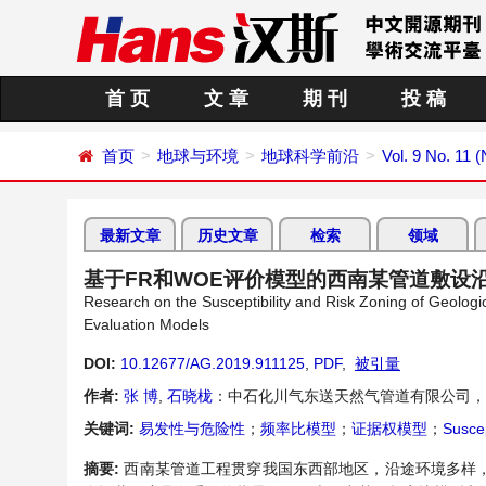
首 页
文 章
期 刊
投 稿
首页
地球与环境
地球科学前沿
Vol. 9 No. 11
最新文章
历史文章
检索
领域
基于FR和WOE评价模型的西南某管道敷设
Research on the Susceptibility and Risk Zoning of Geolo
Evaluation Models
DOI:
10.12677/AG.2019.911125
,
PDF
,
被引量
作者:
张 博
,
石晓栊
：中石化川气东送天然气管道有限公司，
关键词:
易发性与危险性
；
频率比模型
；
证据权模型
；
Suscep
摘要:
西南某管道工程贯穿我国东西部地区，沿途环境多样