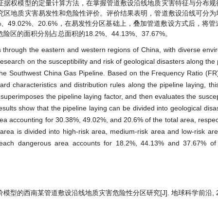
证据权模型的定量计算方法，在掌握管道敷设沿线地质灾害特征与分布规
究区地质灾害易发性和危险性评价。评价结果表明，管道敷设沿线可分为
、49.02%、20.6%，在易发性分区基础上，叠加管道敷设方式后，将
面积分别占总面积的18.2%、44.13%、37.67%。
 through the eastern and western regions of China, with diverse env
esearch on the susceptibility and risk of geological disasters along the
f the Southwest China Gas Pipeline. Based on the Frequency Ratio (FR
 characteristics and distribution rules along the pipeline laying, thi
 superimposes the pipeline laying factor, and then evaluates the suscept
esults show that the pipeline laying can be divided into geological dis
a accounting for 30.38%, 49.02%, and 20.6% of the total area, respecti
area is divided into high-risk area, medium-risk area and low-risk are
 of each dangerous area accounts for 18.2%, 44.13% and 37.67% of 
价模型的西南某管道敷设沿线地质灾害危险性分区研究[J]. 地球科学前沿, 2019,