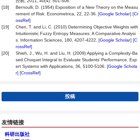
控制, 2011, 40(4): 501-506.
[18]
Bernoulli, D. (1954) Exposition of a New Theory on the Measu
rement of Risk. Econometrica, 22, 22-36. [
Google Scholar
] [
Cr
ossRef
]
[19]
Chen, T. and Li, C. (2010) Determining Objective Weights with
Intuitionistic Fuzzy Entropy Measures: A Comparative Analysi
s. Information Sciences, 180, 4207-4222. [
Google Scholar
] [
C
rossRef
]
[20]
Shieh, J., Wu, H. and Liu, H. (2009) Applying a Complexity-Ba
sed Choquet Integral to Evaluate Students’ Performance. Exp
ert Systems with Applications, 36, 5100-5106. [
Google Schola
r
] [
CrossRef
]
投稿
友情链接
科研出版社