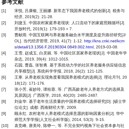
参考文献
[1]
宋悦, 吕康银, 王丽娜. 新常态下我国养老模式的创新[J]. 税务与
经济, 2019(2): 21-28.
[2]
刘捷玉. 中国农村家庭养老现状: 人口流动下的家庭照顾循环[J].
开放时代, 2019(1): 179-193 + 7.
[3]
曹献雨. 中国互联网与养老服务融合水平测度及提升路径研究[J/
OL]. 当代经济管理, 2019, 41(7): 1-12.
http://kns.cnki.net/kcm
s/detail/13.1356.F.20190304.0849.002.html
, 2019-03-08.
[4]
王雪, 赵成玉, 白灵丽, 等. 中国社区居家养老现状[J]. 中国老年学
杂志, 2019, 39(4): 1012-1015.
[5]
石园, 曹磊, 张智勇. 基于系统动力学的社区养老服务供应链信息
共享模型[J]. 系统科学学报, 2018, 26(2): 121-125.
[6]
王寒. 从养老权实现角度看我国养老模式的选择[J]. 理论月刊, 20
18(12): 171-176.
[7]
张小芳, 崔妙玲, 谭桂蓉, 等. 广西高龄老年人养老方式的选择及
其原因[J]. 广西医学, 2018, 40(20): 2485-2487.
[8]
刘金华. 基于老年生活质量的中国养老模式选择研究[D]: [硕士学
位论文]. 成都: 西南财经大学, 2009.
[9]
顾永红. 农村老年人养老模式选择意愿的影响因素分析[J]. 华中
师范大学学报(人文社会科学版), 2014, 53(3): 9-15.
[10]
袁竞峰, 唐美玲, 陈铮一, 等. 不完全契约视角下社会资本参与社