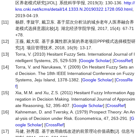
区养老模式研究[J/OL]. 系统科学学报, 2019(3): 130-136.
http://
kns.cnki.net/kcms/detail/14.1333.N.20190322.1728.050.html
,
2019-04-19.
[11]
杨群, 李旋宇, 戴卫东. 基于层次分析法的城乡老年人医养融合养
老模式选择意愿比较[J]. 湖北经济学院学报, 2017, 15(4): 67-71
+78.
[12]
王薇, 戴大双. 基于多属性群决策的养老项目PPP模式选择模型研
究[J]. 项目管理技术, 2018, 16(9): 13-17.
[13]
Torra, V. (2010) Hesitant Fuzzy Sets. International Journal of I
ntelligent Systems, 25, 529-539. [
Google Scholar
] [
CrossRef
]
[14]
Torra, V. and Narukawa, Y. (2009) On Hesitant Fuzzy Sets an
d Decision. The 18th IEEE International Conference on Fuzzy
Systems, Jeju Island, 1378-1382. [
Google Scholar
] [
CrossRe
f
]
[15]
Xia, M.M. and Xu, Z.S. (2011) Hesitant Fuzzy Information Agg
regation in Decision Making. International Journal of Approxim
ate Reasoning, 52, 395-407. [
Google Scholar
] [
CrossRef
]
[16]
Kahneman, D. and Tversky, A. (1979) Prospect Theory: An An
al-ysis of Decision under Risk. Econometrica, 47, 263-291. [
G
oogle Scholar
] [
CrossRef
]
[17]
马健, 孙秀霞. 基于效用曲线改进的前景理论价值函数[J]. 信息与