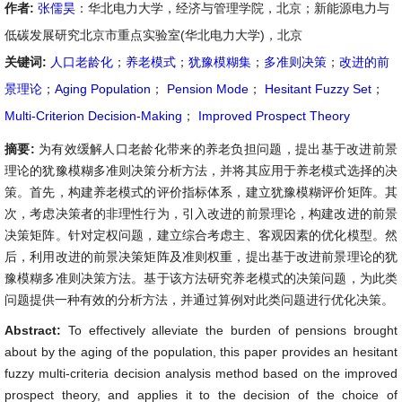
作者:
张儒昊
：华北电力大学，经济与管理学院，北京；新能源电力与
低碳发展研究北京市重点实验室(华北电力大学)，北京
关键词:
人口老龄化
；
养老模式
；
犹豫模糊集
；
多准则决策
；
改进的前
景理论
；
Aging Population
；
Pension Mode
；
Hesitant Fuzzy Set
；
Multi-Criterion Decision-Making
；
Improved Prospect Theory
摘要:
为有效缓解人口老龄化带来的养老负担问题，提出基于改进前景
理论的犹豫模糊多准则决策分析方法，并将其应用于养老模式选择的决
策。首先，构建养老模式的评价指标体系，建立犹豫模糊评价矩阵。其
次，考虑决策者的非理性行为，引入改进的前景理论，构建改进的前景
决策矩阵。针对定权问题，建立综合考虑主、客观因素的优化模型。然
后，利用改进的前景决策矩阵及准则权重，提出基于改进前景理论的犹
豫模糊多准则决策方法。基于该方法研究养老模式的决策问题，为此类
问题提供一种有效的分析方法，并通过算例对此类问题进行优化决策。
Abstract:
To effectively alleviate the burden of pensions brought
about by the aging of the population, this paper provides an hesitant
fuzzy multi-criteria decision analysis method based on the improved
prospect theory, and applies it to the decision of the choice of