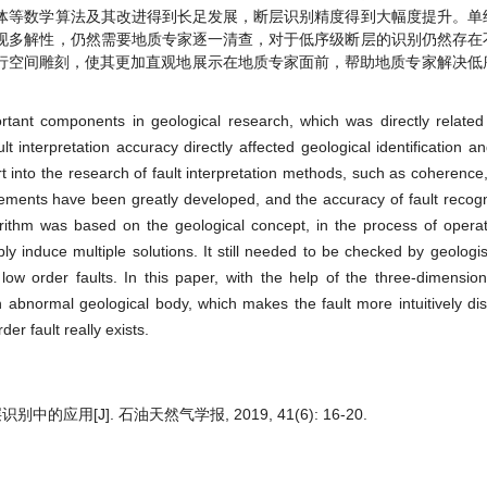
体等数学算法及其改进得到长足发展，断层识别精度得到大幅度提升。单
现多解性，仍然需要地质专家逐一清查，对于低序级断层的识别仍然存在
体进行空间雕刻，使其更加直观地展示在地质专家面前，帮助地质专家解决
rtant components in geological research, which was directly related
t interpretation accuracy directly affected geological identification 
t into the research of fault interpretation methods, such as coherence,
ements have been greatly developed, and the accuracy of fault recog
rithm was based on the geological concept, in the process of operat
bly induce multiple solutions. It still needed to be checked by geologi
f low order faults. In this paper, with the help of the three-dimension
 abnormal geological body, which makes the fault more intuitively disp
er fault really exists.
的应用[J]. 石油天然气学报, 2019, 41(6): 16-20.