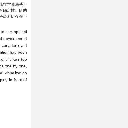
纯数学算法基于
不确定性。借助
低序级断层存在与
 to the optimal
and development
 curvature, ant
nition has been
ion, it was too
sts one by one,
al visualization
lay in front of