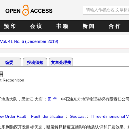
预 印
会 议
书 籍
新 闻
合 作
Vol. 41 No. 6 (December 2019)
编委
投稿须知
文章处理费
用
lt Recognition
地质大队，黑龙江 大庆 ；
田 华
：中石油东方地球物理勘探有限责任公
ow Order Fault
；
Fault Identification
；
GeoEast
；
Three-dimensional Vi
关系到勘探开发目标优选，断层解释精度直接影响地质认识和开发效果。