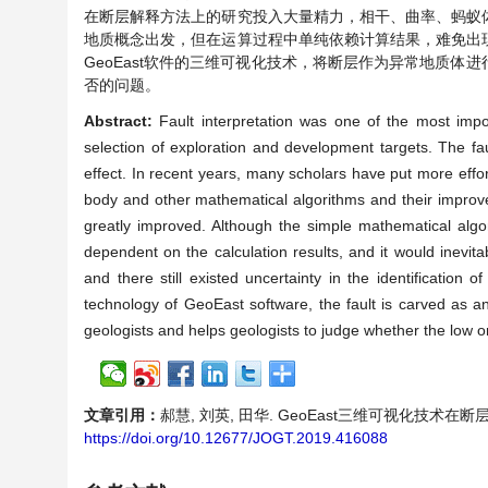
在断层解释方法上的研究投入大量精力，相干、曲率、蚂蚁
地质概念出发，但在运算过程中单纯依赖计算结果，难免出
GeoEast软件的三维可视化技术，将断层作为异常地质
否的问题。
Abstract:
Fault interpretation was one of the most impo
selection of exploration and development targets. The faul
effect. In recent years, many scholars have put more effor
body and other mathematical algorithms and their improv
greatly improved. Although the simple mathematical algo
dependent on the calculation results, and it would inevita
and there still existed uncertainty in the identification o
technology of GeoEast software, the fault is carved as an
geologists and helps geologists to judge whether the low ord
文章引用：
郝慧, 刘英, 田华. GeoEast三维可视化技术在断层识别中
https://doi.org/10.12677/JOGT.2019.416088