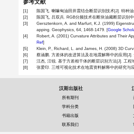
参考文献
[1]
陈国飞. 喇嘛甸油田井震结合断层识别技术[J]. 特种油气藏, 20
[2]
陈国飞, 吕双兵. RGB分频技术在断块油藏断层识别中的应用[J].
[3]
Gersztenkorn, A. and Marfurt, K.J. (1999) Eigenstr
apping. Geophysics, 64, 1468-1479. [
Google Schol
[4]
Robert, A. (2001) Curvature Attributes and Their App
Ref
]
[5]
Klein, P., Richard, L. and James, H. (2008) 3D Curv
[6]
蔡涵鹏. 方差体的改进算法及在地震解释中的应用[J]. 煤田地质与
[7]
汪杰, 汪锐. 基于方差相干体的断层识别方法[J]. 工程地球物理学
[8]
张爱印. 三维可视化技术在地震资料解释中的研究与应用[J]. 中
汉斯出版社
所有期刊
学科分类
书籍出版
联系我们