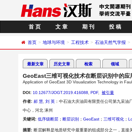
首 页
文 章
期 刊
投 稿
首页
地球与环境
工程技术
石油天然气学报
最新文章
历史文章
检索
领域
GeoEast三维可视化技术在断层识别中的应
Application of GeoEast 3D Visualization Technology in Fau
DOI:
10.12677/JOGT.2019.416088
,
PDF
,
被引量
作者:
郝 慧
,
刘 英
：中石油大庆油田有限责任公司第九采油厂
中心，河北 涿州
关键词:
低序级断层
；
断层识别
；
GeoEast
；
三维可视化
；
L
摘要:
断层解释是地质研究中最重要的组成部分之一，直接