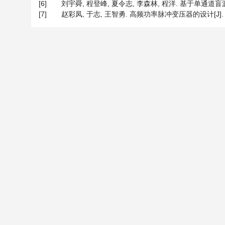
[6]
刘宇舜, 程登峰, 夏令志, 李森林, 程洋. 基于单通道盲源分
[7]
赵彩凤, 于志, 王智勇. 高频功率脉冲变压器的设计[J]. 变压器,