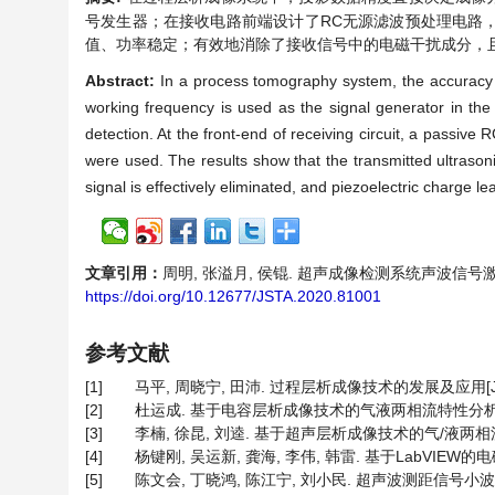
号发生器；在接收电路前端设计了RC无源滤波预处理电路
值、功率稳定；有效地消除了接收信号中的电磁干扰成分，
Abstract:
In a process tomography system, the accuracy o
working frequency is used as the signal generator in the u
detection. At the front-end of receiving circuit, a passive
were used. The results show that the transmitted ultrason
signal is effectively eliminated, and piezoelectric charge le
文章引用：
周明, 张溢月, 侯锟. 超声成像检测系统声波信号激励与处理
https://doi.org/10.12677/JSTA.2020.81001
参考文献
[1]
马平, 周晓宁, 田沛. 过程层析成像技术的发展及应用[J]. 化
[2]
杜运成. 基于电容层析成像技术的气液两相流特性分析[D].
[3]
李楠, 徐昆, 刘逵. 基于超声层析成像技术的气/液两相流检测仿真
[4]
杨键刚, 吴运新, 龚海, 李伟, 韩雷. 基于LabVIEW的电
[5]
陈文会, 丁晓鸿, 陈江宁, 刘小民. 超声波测距信号小波阈值去