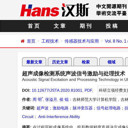
首 页
文 章
期 刊
投 稿
首页
工程技术
传感器技术与应用
Vol. 8 No. 1
最新文章
历史文章
检索
领域
超声成像检测系统声波信号激励与处理技术
Acoustic Signal Excitation and Processing Technology in U
DOI:
10.12677/JSTA.2020.81001
,
PDF
,
科研立项经费支
*
作者:
周 明
,
张溢月
,
侯 锟
：吉林师范大学计算机学院，吉林
关键词:
超声波
；
激励电路
；
脉冲变压器
；
信号处理电路
；
Circuit
；
Anti-Interference Ability
摘要:
在过程层析成像系统中，投影数据精度直接决定成像分