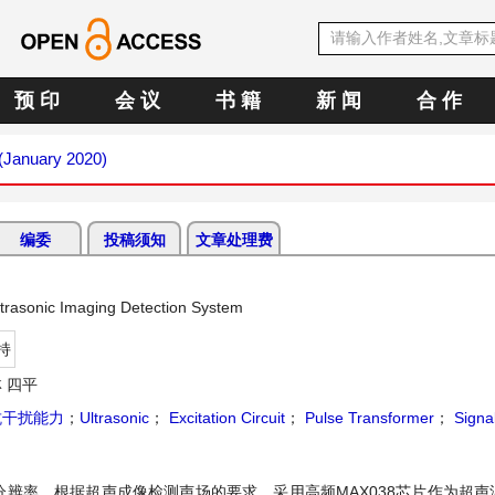
预 印
会 议
书 籍
新 闻
合 作
 (January 2020)
编委
投稿须知
文章处理费
ltrasonic Imaging Detection System
持
 四平
抗干扰能力
；
Ultrasonic
；
Excitation Circuit
；
Pulse Transformer
；
Signa
辨率。根据超声成像检测声场的要求，采用高频MAX038芯片作为超声