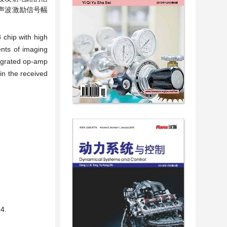
声波激励信号幅
 chip with high
ents of imaging
ntegrated op-amp
in the received
4.