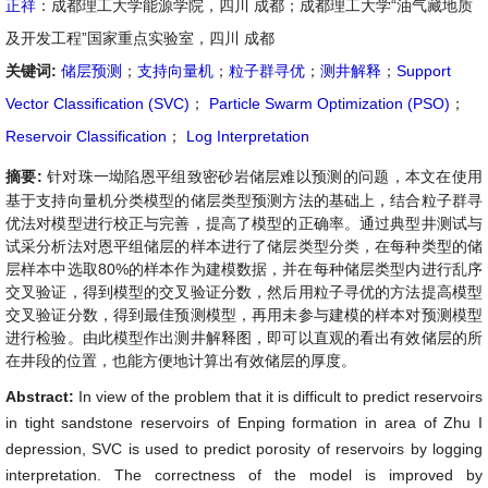
正祥
：成都理工大学能源学院，四川 成都；成都理工大学“油气藏地质
及开发工程”国家重点实验室，四川 成都
关键词:
储层预测
；
支持向量机
；
粒子群寻优
；
测井解释
；
Support
Vector Classification (SVC)
；
Particle Swarm Optimization (PSO)
；
Reservoir Classification
；
Log Interpretation
摘要:
针对珠一坳陷恩平组致密砂岩储层难以预测的问题，本文在使用
基于支持向量机分类模型的储层类型预测方法的基础上，结合粒子群寻
优法对模型进行校正与完善，提高了模型的正确率。通过典型井测试与
试采分析法对恩平组储层的样本进行了储层类型分类，在每种类型的储
层样本中选取80%的样本作为建模数据，并在每种储层类型内进行乱序
交叉验证，得到模型的交叉验证分数，然后用粒子寻优的方法提高模型
交叉验证分数，得到最佳预测模型，再用未参与建模的样本对预测模型
进行检验。由此模型作出测井解释图，即可以直观的看出有效储层的所
在井段的位置，也能方便地计算出有效储层的厚度。
Abstract:
In view of the problem that it is difficult to predict reservoirs
in tight sandstone reservoirs of Enping formation in area of Zhu I
depression, SVC is used to predict porosity of reservoirs by logging
interpretation. The correctness of the model is improved by