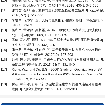
[10]
滕新保, 张宏兵, 曹呈浩, 等. 一种新的砂泥岩孔隙度估计模型及
其应用[J]. 河海大学学报: 自然科学版, 2015, 43(4): 346-350.
[11]
张向君, 张晔. 基于支持向量机的交互检验储层预测[J]. 石油物探,
2018, 57(4): 597-600.
[12]
李建军, 伦墨华. 基于支持向量机的石油勘探预测[J]. 科技通报, 2
018(4): 79-83.
[13]
施和生, 雷永昌, 吴梦霜, 等. 珠一坳陷深层砂岩储层孔隙演化研
究[J]. 地学前缘, 2008, 15(1): 169-175.
[14]
孟倩, 马小平, 周延. 改进的粒子群支持向量机预测瓦斯涌出量[J].
矿业安全与环保, 2015(2): 1-5.
[15]
张燕君, 王会敏, 付兴虎, 等. 基于粒子群支持向量机的钢板损伤
位置识别[J]. 中国激光, 2017(10): 197-203.
[16]
帅勇, 宋太亮, 王建平. 考虑全过程优化的支持向量机预测方法[J].
系统工程与电子技术, 2017, 39(4): 931-940.
[17]
Xiong, W.L. and Xu, B.G. (2006) Study on Optimization of SV
R Parameters Selection Based on PSO. Journal of System Si
mulation, 9, 2442-2445.
[18]
付超, 林年添, 张栋, 等. 多波地震深度学习的油气储层分布预测
案例[J]. 地球物理学报, 2018, 61(1): 293-303.