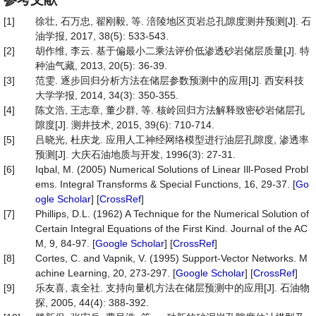
[1]
徐壮, 石万忠, 翟刚毅, 等. 涪陵地区页岩总孔隙度测井预测[J]. 石
油学报, 2017, 38(5): 533-543.
[2]
胡作维, 李云. 基于偏最小二乘法评价低渗透砂岩储层质量[J]. 特
种油气藏, 2013, 20(5): 36-39.
[3]
范雯. 逐步回归分析方法在储层参数预测中的应用[J]. 西安科技
大学学报, 2014, 34(3): 350-355.
[4]
陈文浩, 王志章, 董少群, 等. 核岭回归方法解释致密砂岩储层孔
隙度[J]. 测井技术, 2015, 39(6): 710-714.
[5]
吕晓光, 杜庆龙. 应用人工神经网络模型进行油层孔隙度, 渗透率
预测[J]. 大庆石油地质与开发, 1996(3): 27-31.
[6]
Iqbal, M. (2005) Numerical Solutions of Linear Ill-Posed Probl
ems. Integral Transforms & Special Functions, 16, 29-37. [
Go
ogle Scholar
] [
CrossRef
]
[7]
Phillips, D.L. (1962) A Technique for the Numerical Solution of
Certain Integral Equations of the First Kind. Journal of the AC
M, 9, 84-97. [
Google Scholar
] [
CrossRef
]
[8]
Cortes, C. and Vapnik, V. (1995) Support-Vector Networks. M
achine Learning, 20, 273-297. [
Google Scholar
] [
CrossRef
]
[9]
乐友喜, 袁全社. 支持向量机方法在储层预测中的应用[J]. 石油物
探, 2005, 44(4): 388-392.