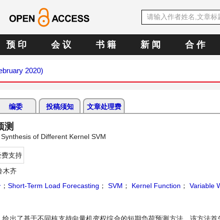
预 印
会 议
书 籍
新 闻
合 作
February 2020)
编委
投稿须知
文章处理费
预测
Synthesis of Different Kernel SVM
经费支持
鲁木齐
合
；
Short-Term Load Forecasting
；
SVM
；
Kernel Function
；
Variable 
，给出了基于不同核支持向量机变权综合的短期负荷预测方法。该方法首