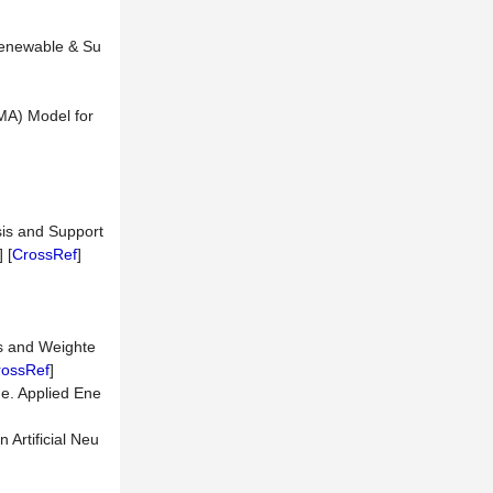
 Renewable & Su
MA) Model for
sis and Support
] [
CrossRef
]
s and Weighte
rossRef
]
e. Applied Ene
Artificial Neu