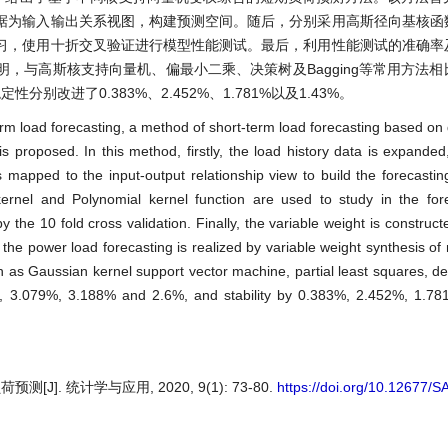
据为输入输出关系视图，构建预测空间。随后，分别采用高斯径向基核函
习，使用十折交叉验证进行模型性能测试。最后，利用性能测试的准确率
，与高斯核支持向量机、偏最小二乘、决策树及Bagging等常用方法
定性分别改进了0.383%、2.452%、1.781%以及1.43%。
erm load forecasting, a method of short-term load forecasting based on 
 proposed. In this method, firstly, the load history data is expanded,
is mapped to the input-output relationship view to build the forecasti
ernel and Polynomial kernel function are used to study in the for
 the 10 fold cross validation. Finally, the variable weight is construc
he power load forecasting is realized by variable weight synthesis of 
s Gaussian kernel support vector machine, partial least squares, de
, 3.079%, 3.188% and 2.6%, and stability by 0.383%, 2.452%, 1.7
. 统计学与应用, 2020, 9(1): 73-80.
https://doi.org/10.12677/