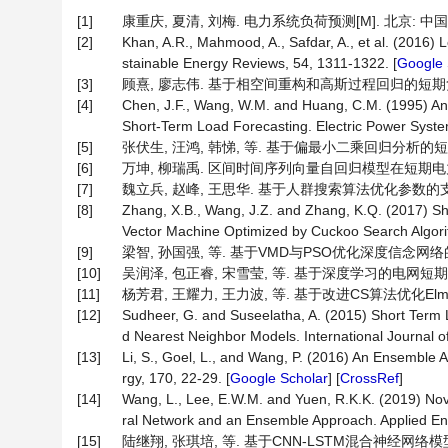
[1]
康重庆, 夏清, 刘梅. 电力系统负荷预测[M]. 北京: 中国电力
[2]
Khan, A.R., Mahmood, A., Safdar, A., et al. (2016
stainable Energy Reviews, 54, 1311-1322. [
Google 
[3]
顾熹, 廖志伟. 基于相空间重构和高斯过程回归的短期负荷预测[J
[4]
Chen, J.F., Wang, W.M. and Huang, C.M. (1995) An
Short-Term Load Forecasting. Electric Power Syste
[5]
张伏生, 汪鸿, 韩悌, 等. 基于偏最小二乘回归分析的短期负荷预测
[6]
万坤, 柳瑞禹. 区间时间序列向量自回归模型在短期电力负荷预测中
[7]
魏立兵, 赵峰, 王思华. 基于人群搜索算法优化参数的支持向量
[8]
Zhang, X.B., Wang, J.Z. and Zhang, K.Q. (2017) Sh
Vector Machine Optimized by Cuckoo Search Algori
[9]
梁智, 孙国强, 等. 基于VMD与PSO优化深度信念网络的短期负荷
[10]
吴润泽, 包正睿, 宋雪莹, 等. 基于深度学习的电网短期负荷预测
[11]
杨芳君, 王耀力, 王力波, 等. 基于改进CS算法优化Elman-
[12]
Sudheer, G. and Suseelatha, A. (2015) Short Term
d Nearest Neighbor Models. International Journal o
[13]
Li, S., Goel, L., and Wang, P. (2016) An Ensemble
rgy, 170, 22-29. [
Google Scholar
] [
CrossRef
]
[14]
Wang, L., Lee, E.W.M. and Yuen, R.K.K. (2019) Nov
ral Network and an Ensemble Approach. Applied En
[15]
陆继翔, 张琪培, 等. 基于CNN-LSTM混合神经网络模型的短