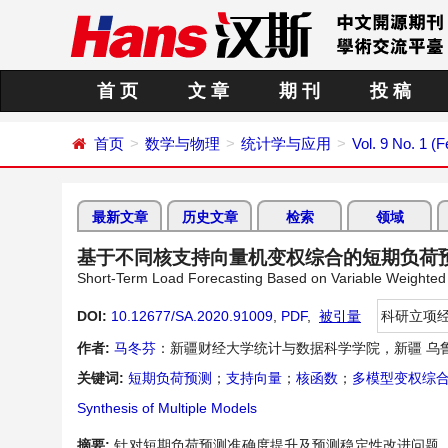
首 页
文 章
期 刊
投 稿
首页
数学与物理
统计学与应用
Vol. 9 No. 1 (
最新文章
历史文章
检索
领域
基于不同核支持向量机变权综合的短期负荷
Short-Term Load Forecasting Based on Variable Weighted 
DOI:
10.12677/SA.2020.91009
,
PDF
,
被引量
科研立项
作者:
马冬芬
：新疆财经大学统计与数据科学学院，新疆 乌
关键词:
短期负荷预测
；
支持向量
；
核函数
；
多模型变权综
Synthesis of Multiple Models
摘要:
针对短期负荷预测准确度提升及预测稳定性改进问题