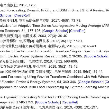
出版社, 2017, 1-17.
) Load Forecasting, Dynamic Pricing and DSM in Smart Grid: A Review.
Scholar
] [
CrossRef
]
]. 电力系统保护与控制, 2017, 45(5): 73-79.
alysis of an Adaptive Time-Series Autoregressive Moving-Average (AR
ms Research, 34, 187-196. [
Google Scholar
] [
CrossRef
]
[J]. 电网技术, 2003, 27(3): 36-40.
的应用[J]. 电网技术, 2012, 36(11): 77-81.
机短期电力负荷预测[J]. 电测与仪表, 2015, 53(8): 45-49.
ort-Term Electric Load Forecasting Based on Singular Spectrum Analy
thm. Electric Power Systems Research, 146, 270-285. [
Google Scholar
预测[J]. 电网技术, 2018, 42(2): 598-606.
方法研究[J]. 现代电力, 2018, 35(2): 43-48.
IOC神经网络的短期负荷预测[J]. 电测与仪表, 2019, 56(9): 39-44.
 Load Forecasting Using Wavelet Transform Combined with Holt-Winter
f Electrical Power & Energy Systems, 64, 340-346. [
Google Scholar
] [
C
 Approach for Short-Term Load Forecasting by Extreme Learning Machin
el Dynamic Forecasting Model for Building Cooling Loads Combining an 
ergy, 228, 1740-1753. [
Google Scholar
] [
CrossRef
]
期负荷预测方法[J]. 电力系统自动化, 2019, 43(8): 191-197.