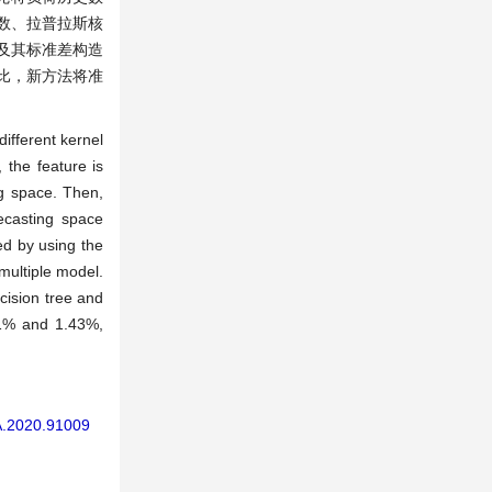
数、拉普拉斯核
及其标准差构造
相比，新方法将准
different kernel
 the feature is
ng space. Then,
ecasting space
ted by using the
multiple model.
cision tree and
81% and 1.43%,
SA.2020.91009